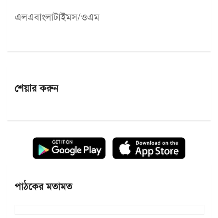
এলএবাংলাটাইমস/ওএম
শেয়ার করুন
পাঠকের মতামত