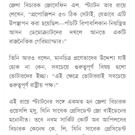
জেলা বিচারক জোসেফিন এল. স্ট্যাটন তার রায়ে
লেখেন, “প্রপোজিশন ৫০ ঠিক সেটাই, যেভাবে এটি
উপস্থাপন করা হয়েছিল—পাঁচটি রিপাবলিকান-নিয়ন্ত্রিত
আসন ডেমোক্র্যাটদের দখলে আনতে একটি
রাজনৈতিক গেরিম্যান্ডার।”
তিনি আরও বলেন, মানচিত্র প্রণেতাদের উদ্দেশ্য যাই
হোক না কেন, সবচেয়ে গুরুত্বপূর্ণ বিষয় হলো
ভোটারদের ইচ্ছা। “এই ক্ষেত্রে ভোটাররাই সবচেয়ে
গুরুত্বপূর্ণ রাষ্ট্রীয় পক্ষ।”
এই রায়ে স্ট্যাটনের সঙ্গে একমত হন জেলা বিচারক
ওয়েসলি হসু, যিনি সাবেক প্রেসিডেন্ট জো বাইডেনের
মনোনীত। তবে নবম সার্কিট কোর্ট অব আপিলসের
বিচারক কেনেথ কে. লি, যিনি সাবেক প্রেসিডেন্ট