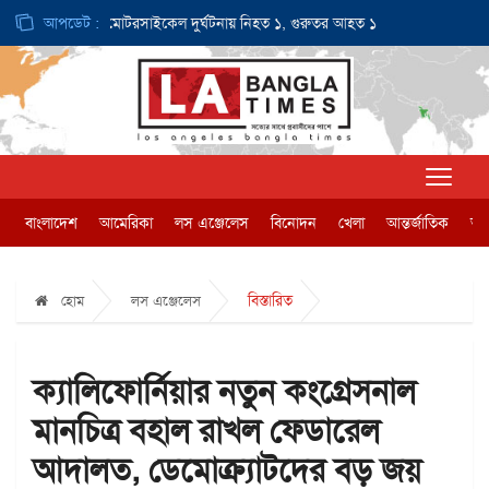
ডলার
আপডেট :
ই-মোটরসাইকেল দুর্ঘটনায় নিহত ১, গুরুতর আহত ১
জন্মসূত্রে নাগরি
বাংলাদেশ
আমেরিকা
লস এঞ্জেলেস
বিনোদন
খেলা
আন্তর্জাতিক
অর্
বিস্তারিত
হোম
লস এঞ্জেলেস
ক্যালিফোর্নিয়ার নতুন কংগ্রেসনাল
মানচিত্র বহাল রাখল ফেডারেল
আদালত, ডেমোক্র্যাটদের বড় জয়