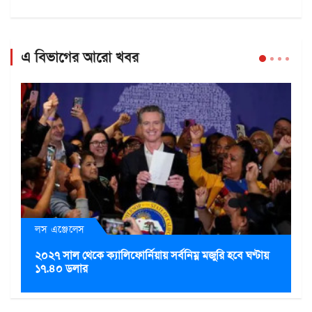
এ বিভাগের আরো খবর
লস এঞ্জেলেস
২০২৭ সাল থেকে ক্যালিফোর্নিয়ায় সর্বনিম্ন মজুরি হবে ঘণ্টায়
১৭.৪০ ডলার