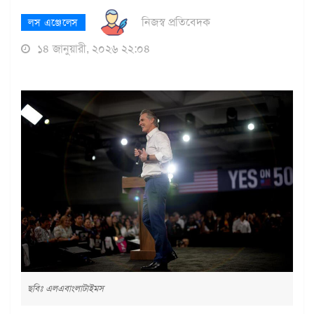
নিজস্ব প্রতিবেদক
লস এঞ্জেলেস
১৪ জানুয়ারী, ২০২৬ ২২:০৪
ছবিঃ এলএবাংলাটাইমস