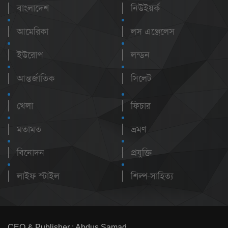
বাংলাদেশ
নিউইয়র্ক
আমেরিকা
লস এঞ্জেলেস
ইউরোপ
লন্ডন
আন্তর্জাতিক
সিলেট
খেলা
ফিচার
মতামত
ভ্রমণ
বিনোদন
প্রযুক্তি
লাইফ স্টাইল
শিল্প-সাহিত্য
CEO & Publisher : Abdus Samad