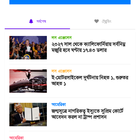
সর্বশেষ
ট্রেন্ডিং
লস এঞ্জেলেস
২০২৭ সাল থেকে ক্যালিফোর্নিয়ায় সর্বনিম্ন
মজুরি হবে ঘণ্টায় ১৭.৪০ ডলার
লস এঞ্জেলেস
ই-মোটরসাইকেল দুর্ঘটনায় নিহত ১, গুরুতর
আহত ১
আমেরিকা
জন্মসূত্রে নাগরিকত্ব ইস্যুতে সুপ্রিম কোর্টে
আবেদন করল না ট্রাম্প প্রশাসন
আমেরিকা