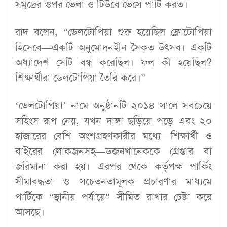
সমুদ্রের ওপর ভেলা ও টিউবে ভেসে পার্টি করত।
রাদ বলেন, “ডেলটোপিয়া শুরু হয়েছিল ফ্লোটোপিয়া
হিসেবে—একটি অনুমোদনহীন সৈকত উৎসব। একটি
অধ্যাদেশ সেটি বন্ধ করেছিল। ফল কী হয়েছিল?
শিক্ষার্থীরা ডেলটোপিয়া তৈরি করে।”
‘ডেলটোপিয়া’ নামে অনুষ্ঠানটি ২০১৪ সালে সবচেয়ে
সহিংস রূপ নেয়, যখন দাঙ্গা ছড়িয়ে পড়ে এবং ২০
হাজারের বেশি অংশগ্রহণকারীর মধ্যে—শিক্ষার্থী ও
বাইরের লোকজনসহ—ডজনখানেককে গ্রেপ্তার বা
জরিমানা করা হয়। এরপর থেকে কর্তৃপক্ষ পার্কিং
সীমাবদ্ধতা ও সচেতনতামূলক প্রচারণার মাধ্যমে
পার্টিকে “স্থানীয় পর্যায়ে” সীমিত রাখার চেষ্টা করে
আসছে।