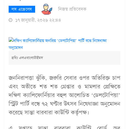
নিজস্ব প্রতিবেদক
লস এঞ্জেলেস
১৭ জানুয়ারী, ২০২৬ ২২:৪৪
ছবিঃ এলএবাংলাটাইমস
জননিরাপত্তা ঝুঁকি, জরুরি সেবার ওপর অতিরিক্ত চাপ
এবং অতীতে শত শত গ্রেপ্তার ও মামলার প্রেক্ষিতে
দক্ষিণ ক্যালিফোর্নিয়ার বহুল আলোচিত ‘ডেলটোপিয়া’
স্ট্রিট পার্টি বন্ধে ৭২ ঘণ্টার উৎসব নিষেধাজ্ঞা অনুমোদন
করেছে সান্তা বারবারা কাউন্টি কর্তৃপক্ষ।
এ সপ্তাহে সান্তা বারবারা কাউন্টি বোর্ড অব