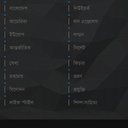
বাংলাদেশ
নিউইয়র্ক
আমেরিকা
লস এঞ্জেলেস
ইউরোপ
লন্ডন
আন্তর্জাতিক
সিলেট
খেলা
ফিচার
মতামত
ভ্রমণ
বিনোদন
প্রযুক্তি
লাইফ স্টাইল
শিল্প-সাহিত্য