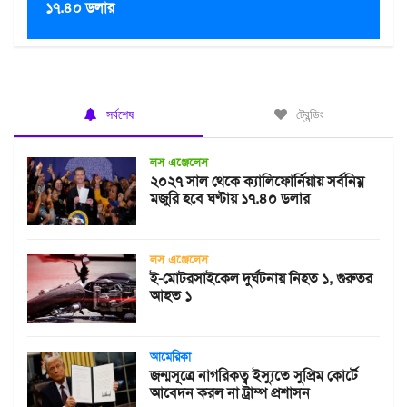
১৭.৪০ ডলার
সর্বশেষ
ট্রেন্ডিং
লস এঞ্জেলেস
২০২৭ সাল থেকে ক্যালিফোর্নিয়ায় সর্বনিম্ন
মজুরি হবে ঘণ্টায় ১৭.৪০ ডলার
লস এঞ্জেলেস
ই-মোটরসাইকেল দুর্ঘটনায় নিহত ১, গুরুতর
আহত ১
আমেরিকা
জন্মসূত্রে নাগরিকত্ব ইস্যুতে সুপ্রিম কোর্টে
আবেদন করল না ট্রাম্প প্রশাসন