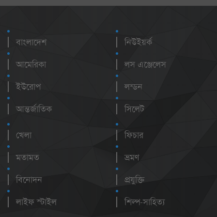
বাংলাদেশ
নিউইয়র্ক
আমেরিকা
লস এঞ্জেলেস
ইউরোপ
লন্ডন
আন্তর্জাতিক
সিলেট
খেলা
ফিচার
মতামত
ভ্রমণ
বিনোদন
প্রযুক্তি
লাইফ স্টাইল
শিল্প-সাহিত্য