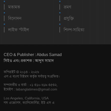
মতামত
ভ্রমণ
বিনোদন
প্রযুক্তি
লাইফ স্টাইল
শিল্প-সাহিত্য
CEO & Publisher : Abdus Samad
সিইও এবং প্রকাশক : আব্দুস সামাদ
কপিরাইট © ২০১৩ - ২০২৬
এল এ বাংলা টাইমস কর্তৃক সর্বস্বত্ব সংরক্ষিত।
সম্পাদকীয় ও বার্তা : +১ ৩১০-৬১৯-৩৫৩২,
ইমেইল :
labanglatimes@gmail.com
Los Angeles, California, USA
লস এঞ্জেলেস, ক্যালিফোর্নিয়া, ইউ এস এ