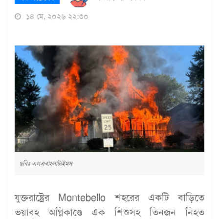
১৪ মে, ২০২৬ ২২:৩০
ছবিঃ এলএবাংলাটাইমস
যুক্তরাষ্ট্রের Montebello শহরের একটি বাড়িতে
ভয়াবহ অগ্নিকাণ্ডে এক শিশুসহ তিনজন নিহত