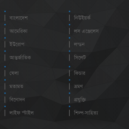
বাংলাদেশ
নিউইয়র্ক
আমেরিকা
লস এঞ্জেলেস
ইউরোপ
লন্ডন
আন্তর্জাতিক
সিলেট
খেলা
ফিচার
মতামত
ভ্রমণ
বিনোদন
প্রযুক্তি
লাইফ স্টাইল
শিল্প-সাহিত্য