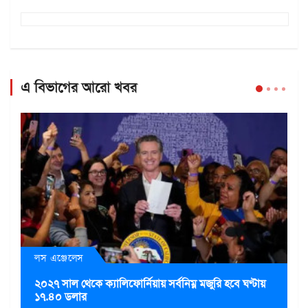
এ বিভাগের আরো খবর
লস এঞ্জেলেস
২০২৭ সাল থেকে ক্যালিফোর্নিয়ায় সর্বনিম্ন মজুরি হবে ঘণ্টায়
১৭.৪০ ডলার