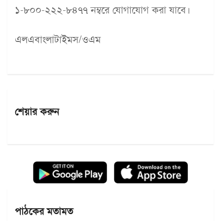
১-৮০০-২২২-৮৪৭৭ নম্বরে যোগাযোগ করা যাবে।
এলএবাংলাটাইমস/ওএম
শেয়ার করুন
পাঠকের মতামত