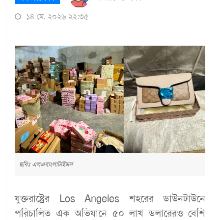
১৪ মে, ২০২৬ ২২:৩৫
ছবিঃ এলএবাংলাটাইমস
যুক্তরাষ্ট্রের Los Angeles শহরের ডাউনটাউনে
পরিচালিত এক অভিযানে ৫০ লাখ ডলারেরও বেশি