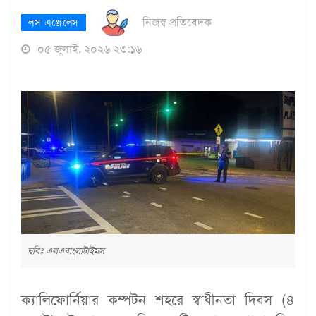
নিজস্ব প্রতিবেদক
লস এঞ্জেলেস
০৫ জুলাই, ২০২৬ ২৩:১৬
ছবিঃ এলএবাংলাটাইমস
ক্যালিফোর্নিয়ার কম্পটন শহরে স্বাধীনতা দিবস (৪