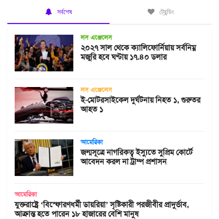
সর্বশেষ
ট্রেন্ডিং
লস এঞ্জেলেস
২০২৭ সাল থেকে ক্যালিফোর্নিয়ায় সর্বনিম্ন
মজুরি হবে ঘণ্টায় ১৭.৪০ ডলার
লস এঞ্জেলেস
ই-মোটরসাইকেল দুর্ঘটনায় নিহত ১, গুরুতর
আহত ১
আমেরিকা
জন্মসূত্রে নাগরিকত্ব ইস্যুতে সুপ্রিম কোর্টে
আবেদন করল না ট্রাম্প প্রশাসন
আমেরিকা
যুক্তরাষ্ট্রে ‘বিস্ফোরণধর্মী ডায়রিয়া’ সৃষ্টিকারী পরজীবীর প্রাদুর্ভাব,
আক্রান্ত হতে পারেন ১৮ হাজারের বেশি মানুষ