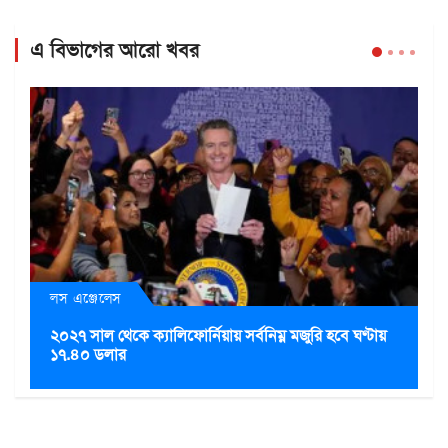
এ বিভাগের আরো খবর
লস এঞ্জেলেস
২০২৭ সাল থেকে ক্যালিফোর্নিয়ায় সর্বনিম্ন মজুরি হবে ঘণ্টায়
১৭.৪০ ডলার