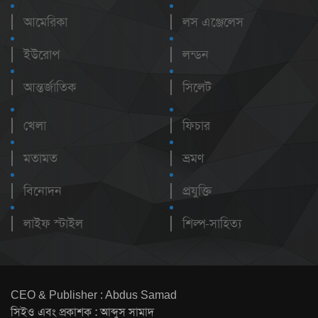
আমেরিকা
লস এঞ্জেলেস
ইউরোপ
লন্ডন
আন্তর্জাতিক
সিলেট
খেলা
ফিচার
মতামত
ভ্রমণ
বিনোদন
প্রযুক্তি
লাইফ স্টাইল
শিল্প-সাহিত্য
CEO & Publisher : Abdus Samad
সিইও এবং প্রকাশক : আব্দুস সামাদ