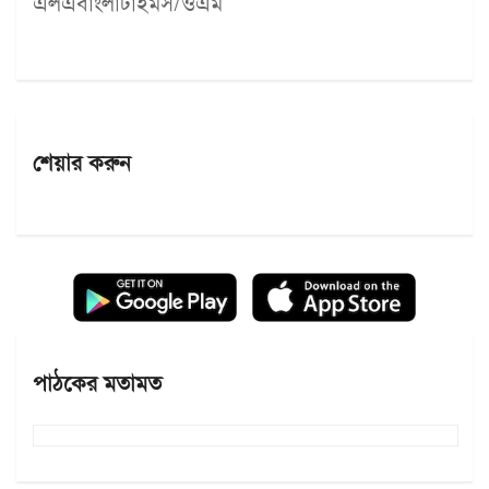
এলএবাংলাটাইমস/ওএম
শেয়ার করুন
পাঠকের মতামত