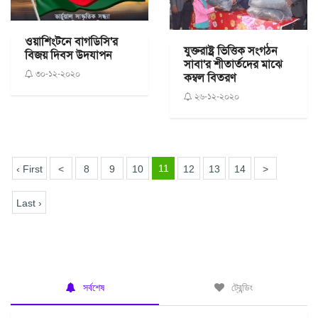
ওয়াশিংটনে বাগডিসি'র
যুক্তরাষ্ট্র ভিত্তিক সংগঠন
বিজয় দিবস উদযাপন
সাবা'র শীতার্তদের মাঝে
৩০-১২-২০২০
কম্বল বিতরণ
২৬-১২-২০২০
11
‹ First
<
8
9
10
12
13
14
>
Last ›
সর্বশেষ
ট্রেন্ডিং