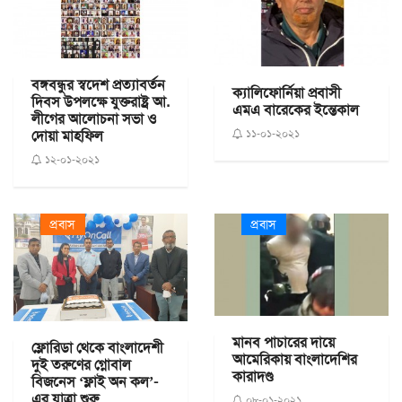
বঙ্গবন্ধুর স্বদেশ প্রত্যাবর্তন
ক্যালিফোর্নিয়া প্রবাসী
দিবস উপলক্ষে যুক্তরাষ্ট্র আ.
এমএ বারেকের ইন্তেকাল
লীগের আলোচনা সভা ও
দোয়া মাহফিল
১১-০১-২০২১
১২-০১-২০২১
প্রবাস
প্রবাস
মানব পাচারের দায়ে
ফ্লোরিডা থেকে বাংলাদেশী
আমেরিকায় বাংলাদেশির
দুই তরুণের গ্নোবাল
কারাদণ্ড
বিজনেস ‘ফ্লাই অন কল’-
এর যাত্রা শুরু
০৮-০১-২০২১