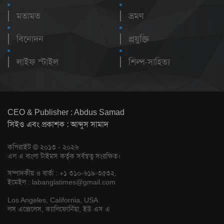
মতামত
ভ্রমণ
বিনোদন
প্রযুক্তি
লাইফ স্টাইল
শিল্প-সাহিত্য
CEO & Publisher : Abdus Samad
সিইও এবং প্রকাশক : আব্দুস সামাদ
কপিরাইট © ২০১৩ - ২০২৬
এল এ বাংলা টাইমস কর্তৃক সর্বস্বত্ব সংরক্ষিত।
সম্পাদকীয় ও বার্তা : +১ ৩১০-৬১৯-৩৫৩২,
ইমেইল :
labanglatimes@gmail.com
Los Angeles, California, USA
লস এঞ্জেলেস, ক্যালিফোর্নিয়া, ইউ এস এ