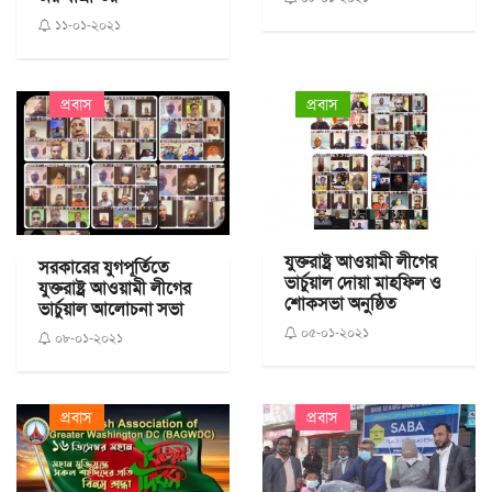
১১-০১-২০২১
প্রবাস
প্রবাস
যুক্তরাষ্ট্র আওয়ামী লীগের
সরকারের যুগপূর্তিতে
ভার্চুয়াল দোয়া মাহফিল ও
যুক্তরাষ্ট্র আওয়ামী লীগের
শোকসভা অনুষ্ঠিত
ভার্চুয়াল আলোচনা সভা
০৫-০১-২০২১
০৮-০১-২০২১
প্রবাস
প্রবাস