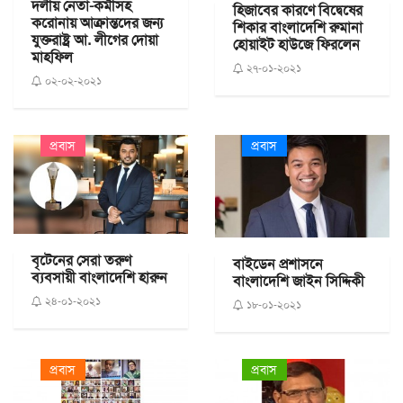
দলীয় নেতা-কর্মীসহ
হিজাবের কারণে বিদ্বেষের
করোনায় আক্রান্তদের জন্য
শিকার বাংলাদেশি রুমানা
যুক্তরাষ্ট্র আ. লীগের দোয়া
হোয়াইট হাউজে ফিরলেন
মাহফিল
২৭-০১-২০২১
০২-০২-২০২১
প্রবাস
প্রবাস
বৃটেনের সেরা তরুণ
বাইডেন প্রশাসনে
ব্যবসায়ী বাংলাদেশি হারুন
বাংলাদেশি জাইন সিদ্দিকী
২৪-০১-২০২১
১৮-০১-২০২১
প্রবাস
প্রবাস