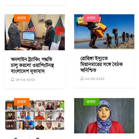
প্রবাস
প্রবাস
রোহিঙ্গা ইস্যুতে
অনলাইন ট্র্যাকিং পদ্ধতি
মিয়ানমারের সঙ্গে বৈঠক
চালু করলো ওয়াশিংটনস্থ
অনিশ্চিত
বাংলাদেশ দূতাবাস
০২-০২-২০২১
০৮-০২-২০২১
প্রবাস
প্রবাস