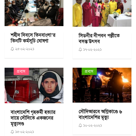
শহীদ দিবসে তিনবাংলা’র
সিডনীর নীপবন পল্লীতে
তিনটি কর্মসূচি ঘোষণা
বসন্ত উৎসব
২৫-০২-২০২১
১৭-০২-২০২১
প্রবাস
প্রবাস
সৌদিআরবে অগ্নিকাণ্ডে ৬
বাংলাদেশি গৃহকর্মী হত্যার
বাংলাদেশির মৃত্যু
দায়ে সৌদিতে একজনের
মৃত্যুদণ্ড
১০-০২-২০২১
১৫-০২-২০২১