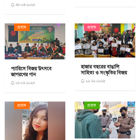
৩১-০৩-২০২৫
প্রবাস
প্রবাস
হাজার বছরের বাঙালি
প্যারিসে বিজয় উৎসবে
সাহিত্য ও সংস্কৃতির বিজয়
জাগরণের গান
২২-১২-২০২৪
০১-০১-২০২৫
প্রবাস
প্রবাস