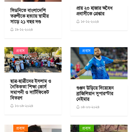
প্রায় ২০ হাজার অবৈধ
সিডনিতে বাংলাদেশি
প্রবাসীকে গ্রেপ্তার
তরুণীকে হত্যায় স্বামীর
সাড়ে ২১ বছর দণ্ড
১৫-১২-২০২৪
১৯-১২-২০২৪
প্রবাস
প্রবাস
ছাত্র-ছাত্রীদের ইসলাম ও
নৈতিকতা শিক্ষা কোর্স
গুঞ্জন উড়িয়ে দিয়েছেন
সমাপনী ও সার্টিফিকেট
ব্রাজিলিয়ান সুপারস্টার
বিতরণ
নেইমার
১৬-০৯-২০২৪
০৪-০৬-২০২৪
প্রবাস
প্রবাস