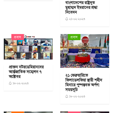
বাংলাদেশের রাষ্ট্রদূত
মুহাম্মদ ইমরানের শ্রদ্ধা
নিবেদন
২১-০২-২০২৩
প্রবাস
প্রবাস
প্রাক্তন নটরডেমিয়ানদের
আর্ন্তজাতিক সম্মেলন ৭
২১ ফেব্রুয়ারিতে
অক্টোবর
ফিলাডেলফিয়া স্থায়ী শহীদ
১৮-০২-২০২৩
মিনারে পুষ্পস্তবক অর্পণ:
সময়সূচি
১৮-০২-২০২৩