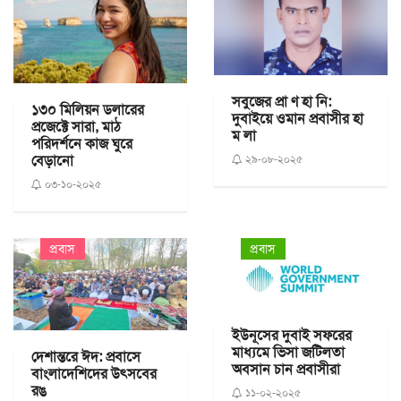
সবুজের প্রা ণ হা নি:
১৩০ মিলিয়ন ডলারের
দুবাইয়ে ওমান প্রবাসীর হা
প্রজেক্টে সারা, মাঠ
ম লা
পরিদর্শনে কাজ ঘুরে
বেড়ানো
২৯-০৮-২০২৫
০৩-১০-২০২৫
প্রবাস
প্রবাস
ইউনূসের দুবাই সফরের
মাধ্যমে ভিসা জটিলতা
দেশান্তরে ঈদ: প্রবাসে
অবসান চান প্রবাসীরা
বাংলাদেশিদের উৎসবের
রঙ
১১-০২-২০২৫