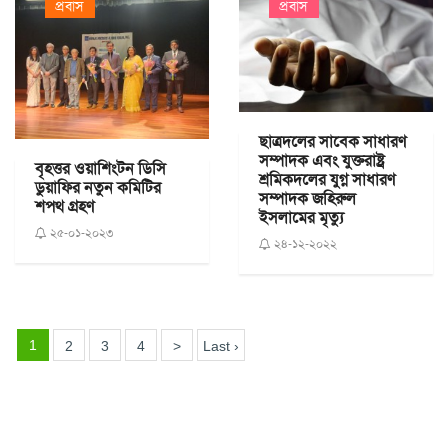
প্রবাস
প্রবাস
ছাত্রদলের সাবেক সাধারণ
সম্পাদক এবং যুক্তরাষ্ট্র
বৃহত্তর ওয়াশিংটন ডিসি
শ্রমিকদলের যুগ্ন সাধারণ
ডুয়াফির নতুন কমিটির
সম্পাদক জহিরুল
শপথ গ্রহণ
ইসলামের মৃত্যু
২৫-০১-২০২৩
২৪-১২-২০২২
1
2
3
4
>
Last ›