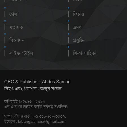
খেলা
ফিচার
মতামত
ভ্রমণ
বিনোদন
প্রযুক্তি
লাইফ স্টাইল
শিল্প-সাহিত্য
CEO & Publisher : Abdus Samad
সিইও এবং প্রকাশক : আব্দুস সামাদ
কপিরাইট © ২০১৩ - ২০২৬
এল এ বাংলা টাইমস কর্তৃক সর্বস্বত্ব সংরক্ষিত।
সম্পাদকীয় ও বার্তা : +১ ৩১০-৬১৯-৩৫৩২,
ইমেইল :
labanglatimes@gmail.com