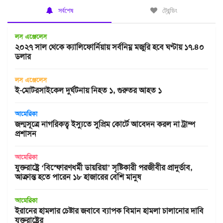
সর্বশেষ
ট্রেন্ডিং
লস এঞ্জেলেস
২০২৭ সাল থেকে ক্যালিফোর্নিয়ায় সর্বনিম্ন মজুরি হবে ঘণ্টায় ১৭.৪০
ডলার
লস এঞ্জেলেস
ই-মোটরসাইকেল দুর্ঘটনায় নিহত ১, গুরুতর আহত ১
আমেরিকা
জন্মসূত্রে নাগরিকত্ব ইস্যুতে সুপ্রিম কোর্টে আবেদন করল না ট্রাম্প
প্রশাসন
আমেরিকা
যুক্তরাষ্ট্রে ‘বিস্ফোরণধর্মী ডায়রিয়া’ সৃষ্টিকারী পরজীবীর প্রাদুর্ভাব,
আক্রান্ত হতে পারেন ১৮ হাজারের বেশি মানুষ
আমেরিকা
ইরানের হামলার চেষ্টার জবাবে ব্যাপক বিমান হামলা চালানোর দাবি
যুক্তরাষ্ট্রের