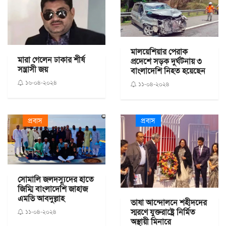
মালয়েশিয়ার পেরাক
মারা গেলেন ঢাকার শীর্ষ
প্রদেশে সড়ক দুর্ঘটনায় ৩
সন্ত্রাসী জয়
বাংলাদেশি নিহত হয়েছেন
১৬-০৪-২০২৪
১১-০৪-২০২৪
প্রবাস
প্রবাস
সোমালি জলদস্যুদের হাতে
জিম্মি বাংলাদেশি জাহাজ
এমভি আবদুল্লাহ
ভাষা আন্দোলনে শহীদদের
স্মরণে যুক্তরাষ্ট্রে নির্মিত
১১-০৪-২০২৪
অস্থায়ী মিনারে