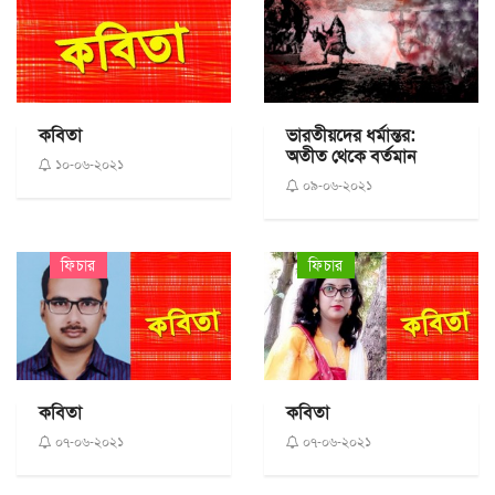
কবিতা
ভারতীয়দের ধর্মান্তর:
অতীত থেকে বর্তমান
১০-০৬-২০২১
০৯-০৬-২০২১
ফিচার
ফিচার
কবিতা
কবিতা
০৭-০৬-২০২১
০৭-০৬-২০২১