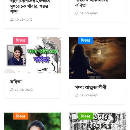
বাংলাদেশিদের ইফতারে
কবিতা
মুখরোচক খাবার, শুরুর
গল্প
০৯-০৩-২০২১
২১-০৪-২০২১
ফিচার
ফিচার
কবিতা
গল্প: আত্মত্যাগীনী
০২-০৩-২০২১
০২-০৩-২০২১
ফিচার
ফিচার