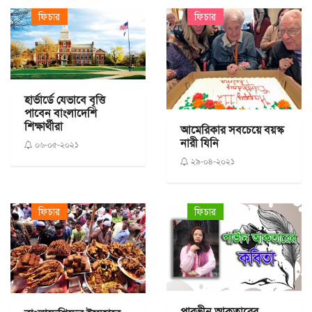
ফিচার
ফিচার
হার্ভার্ডে যেভাবে বৃত্তি
পাবেন বাংলাদেশি
শিক্ষার্থীরা
আমেরিকার সবচেয়ে বয়স্ক
নারী যিনি
০৬-০৫-২০২১
২৯-০৪-২০২১
ফিচার
ফিচার
পারভীন আকতারের