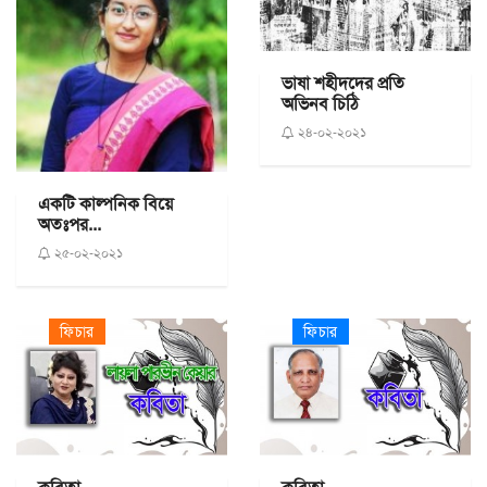
ভাষা শহীদদের প্রতি
অভিনব চিঠি
২৪-০২-২০২১
একটি কাল্পনিক বিয়ে
অতঃপর...
২৫-০২-২০২১
ফিচার
ফিচার