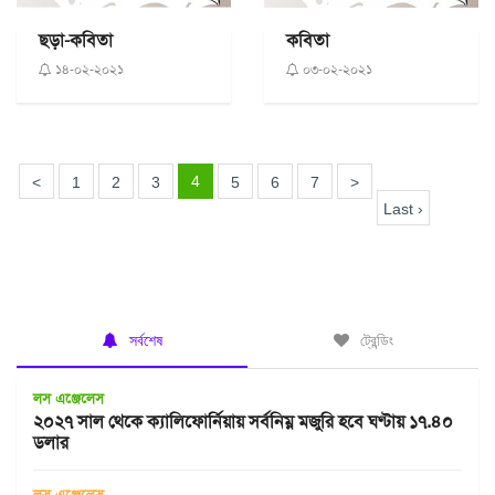
ছড়া-কবিতা
কবিতা
১৪-০২-২০২১
০৩-০২-২০২১
4
<
1
2
3
5
6
7
>
Last ›
সর্বশেষ
ট্রেন্ডিং
লস এঞ্জেলেস
২০২৭ সাল থেকে ক্যালিফোর্নিয়ায় সর্বনিম্ন মজুরি হবে ঘণ্টায় ১৭.৪০
ডলার
লস এঞ্জেলেস