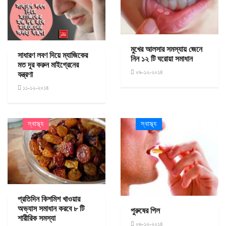
মুখের আলসার সমস্যায় জেনে
সাধারণ লবণ দিয়ে ম্যাজিকের
নিন ১২ টি ঘরোয়া সমাধান
মত দূর করুন মাইগ্রেনের
০৯-১২-২০১৪
যন্ত্রণা
১১-১২-২০১৪
স্বাস্থ্য
স্বাস্থ্য
প্রতিদিন কিশমিশ খাওয়ার
অভ্যাস সমাধান করবে ৮ টি
পুরুষের পিল
শারীরিক সমস্যা
০৬-১২-২০১৪