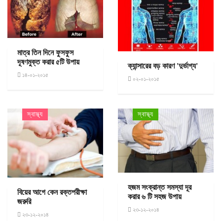
মাত্র তিন দিনে ফুসফুস
দূষণমুক্ত করার ৫টি উপায়
ক্যান্সারের বড় কারণ 'দুর্ভাগ্য'
১৪-০১-২০১৫
০২-০১-২০১৫
স্বাস্থ্য
স্বাস্থ্য
হজম সংক্রান্ত সমস্যা দূর
বিয়ের আগে কেন রক্তপরীক্ষা
করার ৬ টি সহজ উপায়
জরুরি
২৩-১২-২০১৪
২৩-১২-২০১৪