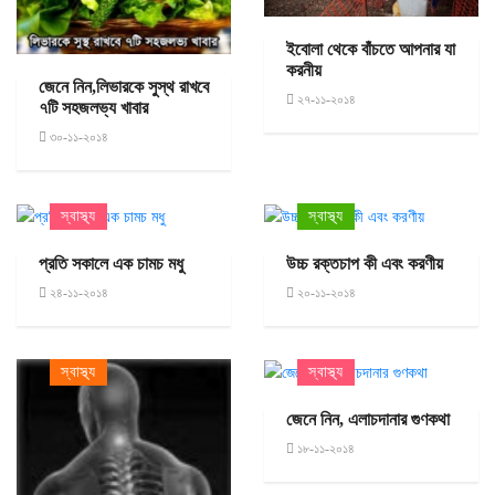
ইবোলা থেকে বাঁচতে আপনার যা
করনীয়
জেনে নিন,লিভারকে সুস্থ রাখবে
২৭-১১-২০১৪
৭টি সহজলভ্য খাবার
৩০-১১-২০১৪
স্বাস্থ্য
স্বাস্থ্য
প্রতি সকালে এক চামচ মধু
উচ্চ রক্তচাপ কী এবং করণীয়
২৪-১১-২০১৪
২০-১১-২০১৪
স্বাস্থ্য
স্বাস্থ্য
জেনে নিন, এলাচদানার গুণকথা
১৮-১১-২০১৪