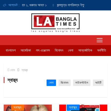
ল দুর্ঘটনায় নিহত ১, গুরুতর আহত ১
আপডেট :
জন্মসূত্রে নাগরিকত্ব ইস্যুতে সুপ্রিম কোর্টে আবেদন 
বাংলাদেশ
আমেরিকা
লস এঞ্জেলেস
বিনোদন
খেলা
আন্তর্জাতিক
অর্থনীতি
হোম
স্বাস্থ্য
স্বাস্থ্য
খেলা
বিনোদন
লাইফস্টাইল
আইটি
স্বাস্থ্য
স্বাস্থ্য