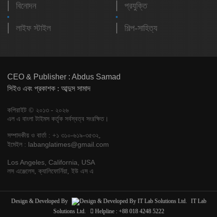
বিনোদন
প্রযুক্তি
লাইফ স্টাইল
শিল্প-সাহিত্য
CEO & Publisher : Abdus Samad
সিইও এবং প্রকাশক : আব্দুস সামাদ
কপিরাইট © ২০১৩ - ২০২৬
এল এ বাংলা টাইমস কর্তৃক সর্বস্বত্ব সংরক্ষিত।
সম্পাদকীয় ও বার্তা : +১ ৩১০-৬১৯-৩৫৩২,
labanglatimes@gmail.com
ইমেইল :
Los Angeles, California, USA
লস এঞ্জেলেস, ক্যালিফোর্নিয়া, ইউ এস এ
Design & Developed By
IT Lab
Solutions Ltd.
Helpline : +88 018 4248 5222