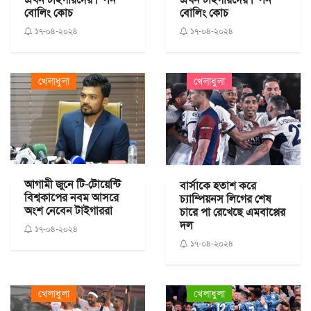
বোলিং কোচ
বোলিং কোচ
১৭-০৪-২০২৪
১৭-০৪-২০২৪
খেলাধুলা
খেলাধুলা
আগামী জুনে টি-টোয়েন্টি
বার্সাকে হতাশ করে
বিশ্বকাপের নবম আসরে
চ্যাম্পিয়নস লিগের শেষ
অংশ নেবেন টাইগাররা
চারে পা রেখেছে এমবাপ্পের
দল
১৭-০৪-২০২৪
১৭-০৪-২০২৪
খেলাধুলা
খেলাধুলা