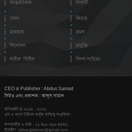
আন্তর্জাতিক
সিলেট
খেলা
ফিচার
মতামত
ভ্রমণ
বিনোদন
প্রযুক্তি
লাইফ স্টাইল
শিল্প-সাহিত্য
CEO & Publisher : Abdus Samad
সিইও এবং প্রকাশক : আব্দুস সামাদ
কপিরাইট © ২০১৩ - ২০২৬
এল এ বাংলা টাইমস কর্তৃক সর্বস্বত্ব সংরক্ষিত।
সম্পাদকীয় ও বার্তা : +১ ৩১০-৬১৯-৩৫৩২,
ইমেইল :
labanglatimes@gmail.com