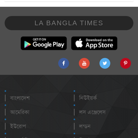
LA BANGLA TIMES
বাংলাদেশ
নিউইয়র্ক
আমেরিকা
লস এঞ্জেলেস
ইউরোপ
লন্ডন