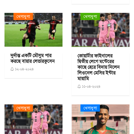
খেলাধুলা
খেলাধুলা
দুর্দান্ত একটি মৌসুম পার
কোয়ার্টার ফাইনালের
করছে বায়ার লেভারকুসেন
দ্বিতীয় লেগে মন্টেরের
কাছে হেরে বিদায় নিলেন
১২-০৪-২০২৪
লিওনেল মেসির ইন্টার
মায়ামি
১১-০৪-২০২৪
খেলাধুলা
খেলাধুলা