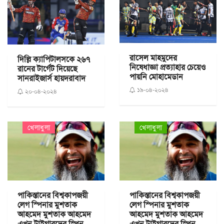
রাসেল মাহমুদের
দিল্লি ক্যাপিটালসকে ২৬৭
নিষেধাজ্ঞা প্রত্যাহার চেয়েও
রানের টার্গেট দিয়েছে
পায়নি মোহামেডান
সানরাইজার্স হায়দরাবাদ
১৯-০৪-২০২৪
২০-০৪-২০২৪
খেলাধুলা
খেলাধুলা
পাকিস্তানের বিশ্বকাপজয়ী
পাকিস্তানের বিশ্বকাপজয়ী
লেগ স্পিনার মুশতাক
লেগ স্পিনার মুশতাক
আহমেদ মুশতাক আহমেদ
আহমেদ মুশতাক আহমেদ
এখন টাইগারদের স্পিন
এখন টাইগারদের স্পিন