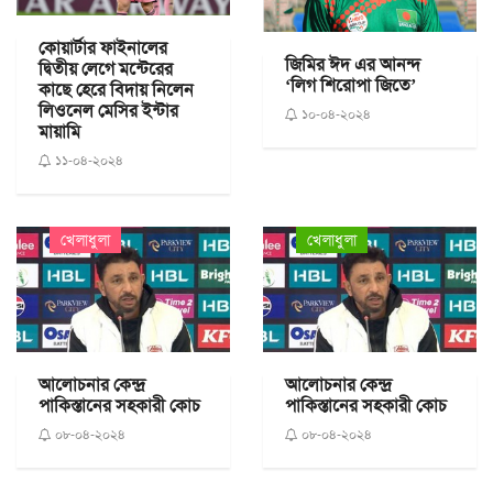
কোয়ার্টার ফাইনালের
জিমির ঈদ এর আনন্দ
দ্বিতীয় লেগে মন্টেরের
‘লিগ শিরোপা জিতে’
কাছে হেরে বিদায় নিলেন
লিওনেল মেসির ইন্টার
১০-০৪-২০২৪
মায়ামি
১১-০৪-২০২৪
খেলাধুলা
খেলাধুলা
আলোচনার কেন্দ্র
আলোচনার কেন্দ্র
পাকিস্তানের সহকারী কোচ
পাকিস্তানের সহকারী কোচ
০৮-০৪-২০২৪
০৮-০৪-২০২৪