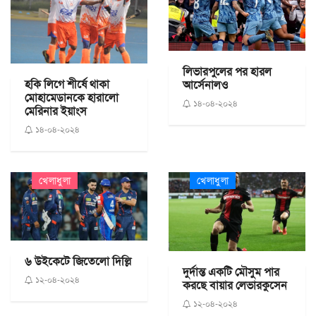
লিভারপুলের পর হারল
হকি লিগে শীর্ষে থাকা
আর্সেনালও
মোহামেডানকে হারালো
১৪-০৪-২০২৪
মেরিনার ইয়াংস
১৪-০৪-২০২৪
খেলাধুলা
খেলাধুলা
৬ উইকেটে জিতেলো দিল্লি
দুর্দান্ত একটি মৌসুম পার
১২-০৪-২০২৪
করছে বায়ার লেভারকুসেন
১২-০৪-২০২৪