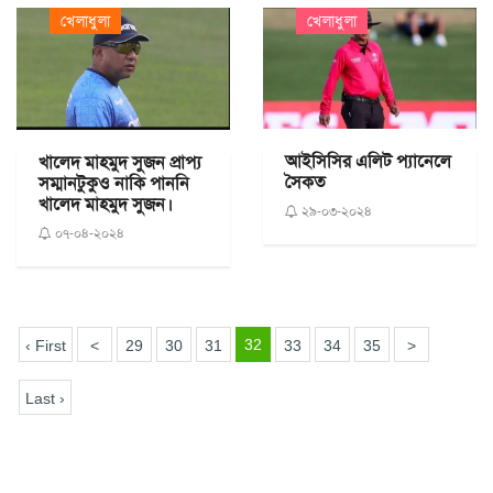
খেলাধুলা
খেলাধুলা
আইসিসির এলিট প্যানেলে
খালেদ মাহমুদ সুজন প্রাপ্য
সৈকত
সম্মানটুকুও নাকি পাননি
খালেদ মাহমুদ সুজন।
২৯-০৩-২০২৪
০৭-০৪-২০২৪
32
‹ First
<
29
30
31
33
34
35
>
Last ›