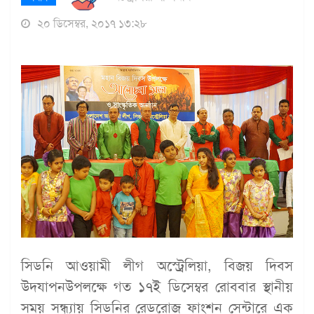
২০ ডিসেম্বর, ২০১৭ ১৩:২৮
সিডনি আওয়ামী লীগ অস্ট্রেলিয়া, বিজয় দিবস
উদযাপনউপলক্ষে গত ১৭ই ডিসেম্বর রোববার স্থানীয়
সময় সন্ধ্যায় সিডনির রেডরোজ ফাংশন সেন্টারে এক