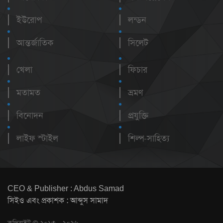
ইউরোপ
লন্ডন
আন্তর্জাতিক
সিলেট
খেলা
ফিচার
মতামত
ভ্রমণ
বিনোদন
প্রযুক্তি
লাইফ স্টাইল
শিল্প-সাহিত্য
CEO & Publisher : Abdus Samad
সিইও এবং প্রকাশক : আব্দুস সামাদ
কপিরাইট © ২০১৩ - ২০২৬