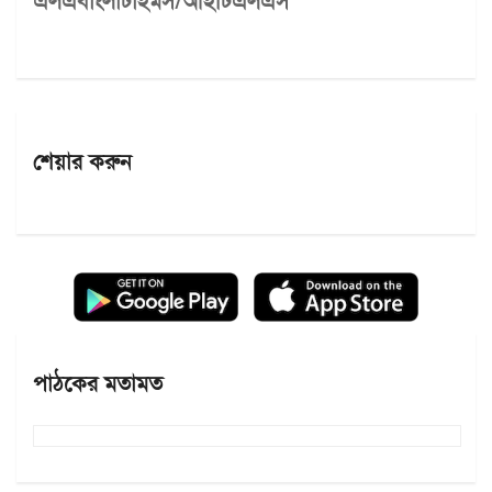
এলএবাংলাটাইমস/আইটিএলএস
শেয়ার করুন
পাঠকের মতামত