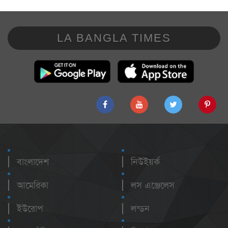
LA BANGLA TIMES
বাংলাদেশ
নিউইয়র্ক
আমেরিকা
লস এঞ্জেলেস
ইউরোপ
লন্ডন