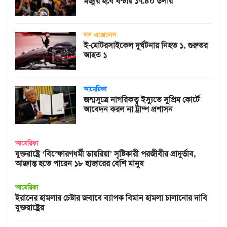
মজুরি হবে ঘণ্টায় ১৭.৪০ ডলার
লস এঞ্জেলেস
ই-মোটরসাইকেল দুর্ঘটনায় নিহত ১, গুরুতর
আহত ১
আমেরিকা
জন্মসূত্রে নাগরিকত্ব ইস্যুতে সুপ্রিম কোর্টে
আবেদন করল না ট্রাম্প প্রশাসন
আমেরিকা
যুক্তরাষ্ট্রে ‘বিস্ফোরণধর্মী ডায়রিয়া’ সৃষ্টিকারী পরজীবীর প্রাদুর্ভাব,
আক্রান্ত হতে পারেন ১৮ হাজারের বেশি মানুষ
আমেরিকা
ইরানের হামলার চেষ্টার জবাবে ব্যাপক বিমান হামলা চালানোর দাবি
যুক্তরাষ্ট্রের