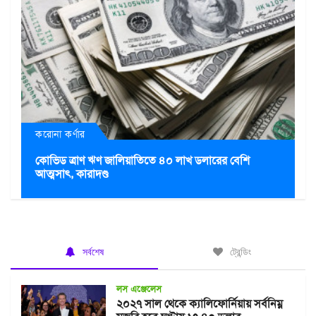
করোনা কর্ণার
কোভিড ত্রাণ ঋণ জালিয়াতিতে ৪০ লাখ ডলারের বেশি
আত্মসাৎ, কারাদণ্ড
সর্বশেষ
ট্রেন্ডিং
লস এঞ্জেলেস
২০২৭ সাল থেকে ক্যালিফোর্নিয়ায় সর্বনিম্ন