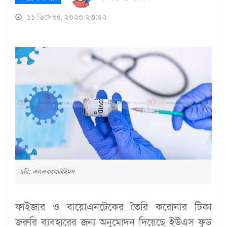
১১ ডিসেম্বর, ২০২০ ২৩:৪২
ছবি: এলএবাংলাটাইমস
ফাইজার ও বায়োএনটেকের তৈরি করোনার টিকা
জরুরি ব্যবহারের জন্য অনুমোদন দিয়েছে ইউএস ফুড