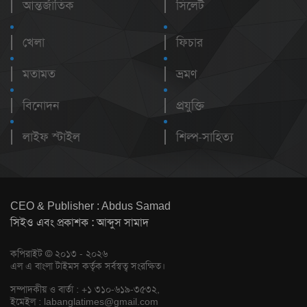
আন্তর্জাতিক
সিলেট
খেলা
ফিচার
মতামত
ভ্রমণ
বিনোদন
প্রযুক্তি
লাইফ স্টাইল
শিল্প-সাহিত্য
CEO & Publisher : Abdus Samad
সিইও এবং প্রকাশক : আব্দুস সামাদ
কপিরাইট © ২০১৩ - ২০২৬
এল এ বাংলা টাইমস কর্তৃক সর্বস্বত্ব সংরক্ষিত।
সম্পাদকীয় ও বার্তা : +১ ৩১০-৬১৯-৩৫৩২,
ইমেইল :
labanglatimes@gmail.com