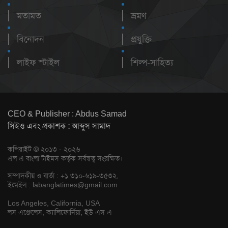
মতামত
ভ্রমণ
বিনোদন
প্রযুক্তি
লাইফ স্টাইল
শিল্প-সাহিত্য
CEO & Publisher : Abdus Samad
সিইও এবং প্রকাশক : আব্দুস সামাদ
কপিরাইট © ২০১৩ - ২০২৬
এল এ বাংলা টাইমস কর্তৃক সর্বস্বত্ব সংরক্ষিত।
সম্পাদকীয় ও বার্তা : +১ ৩১০-৬১৯-৩৫৩২,
ইমেইল :
labanglatimes@gmail.com
Los Angeles, California, USA
লস এঞ্জেলেস, ক্যালিফোর্নিয়া, ইউ এস এ