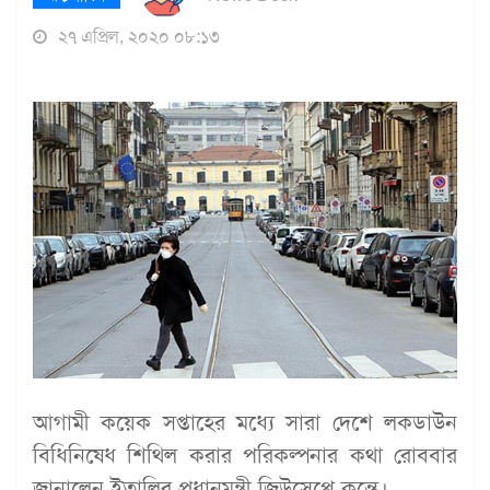
২৭ এপ্রিল, ২০২০ ০৮:১৩
আগামী কয়েক সপ্তাহের মধ্যে সারা দেশে লকডাউন
বিধিনিষেধ শিথিল করার পরিকল্পনার কথা রোববার
জানালেন ইতালির প্রধানমন্ত্রী জিউসেপ্পে কন্তে।