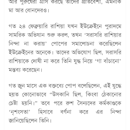
আর পুরুষেরা গ্রাস করছে তাদের প্রতিবেশী, এমনকি
মা আর বোনদেরও।
গত ২৪ ফেব্রুয়ারি রাশিয়া যখন ইউক্রেইনে পুরাদমে
সামরিক অভিযান শুরু করল, তখন ‘সরাসরি রাশিয়ার
নিন্দা না করায়’ পোপের সমালোচনা করেছিলেন
ইউক্রেইনের অনেকে। তাদের অভিযোগ ছিল, সরাসরি
রাশিয়াকে দোষী না করে তিনি যুদ্ধ নিয়ে ‘গা বাঁচানো’
মন্তব্য করেছেন।
গত জুন মাসে এক বক্তব্যে পোপ বলেছিলেন, এই যুদ্ধে
হয়ত কোনোভাবে “উসকানি ছিল, কিংবা ঠেকানোর
চেষ্টা হয়নি।” তবে পরে রুশ সৈন্যদের কর্মকাণ্ডকে
‘নৃশংসতা’ হিসাবে বর্ণনা করে এর নিন্দা
জানিয়েছিলেন তিনি।