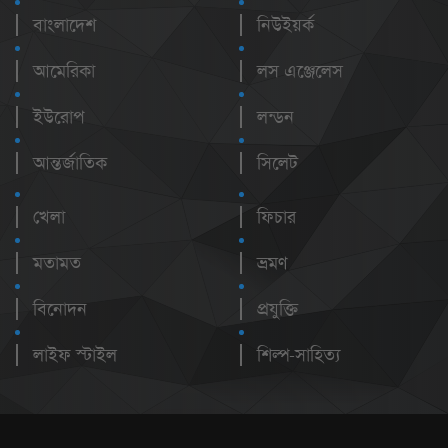
বাংলাদেশ
নিউইয়র্ক
আমেরিকা
লস এঞ্জেলেস
ইউরোপ
লন্ডন
আন্তর্জাতিক
সিলেট
খেলা
ফিচার
মতামত
ভ্রমণ
বিনোদন
প্রযুক্তি
লাইফ স্টাইল
শিল্প-সাহিত্য