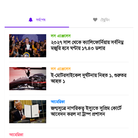
সর্বশেষ
ট্রেন্ডিং
লস এঞ্জেলেস
২০২৭ সাল থেকে ক্যালিফোর্নিয়ায় সর্বনিম্ন
মজুরি হবে ঘণ্টায় ১৭.৪০ ডলার
লস এঞ্জেলেস
ই-মোটরসাইকেল দুর্ঘটনায় নিহত ১, গুরুতর
আহত ১
আমেরিকা
জন্মসূত্রে নাগরিকত্ব ইস্যুতে সুপ্রিম কোর্টে
আবেদন করল না ট্রাম্প প্রশাসন
আমেরিকা