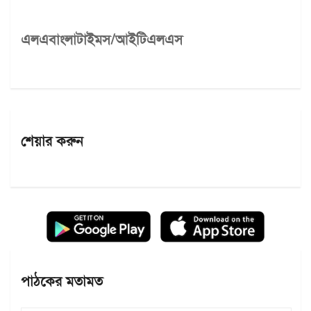
এলএবাংলাটাইমস/আইটিএলএস
শেয়ার করুন
পাঠকের মতামত