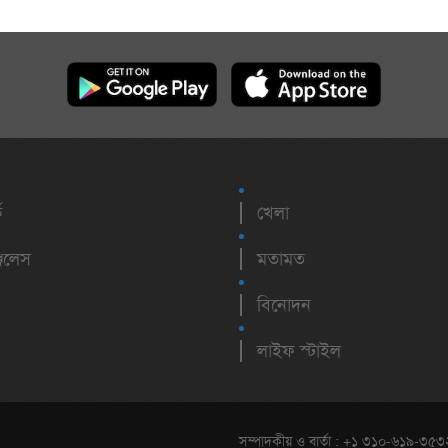
ক
খেলা
েলেস
মতামত
বিনোদন
লাইফ স্টাইল
সম্পাদকীয় ও বার্তা : +১ ৩১০-৬১৯-৩৫৩