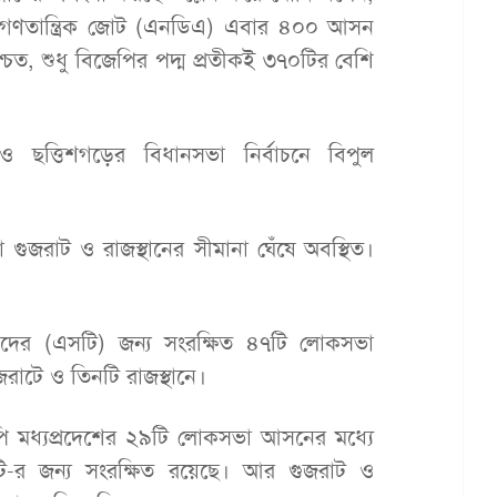
য় গণতান্ত্রিক জোট (এনডিএ) এবার ৪০০ আসন
ত, শুধু বিজেপির পদ্ম প্রতীকই ৩৭০টির বেশি
ন ও ছত্তিশগড়ের বিধানসভা নির্বাচনে বিপুল
 গুজরাট ও রাজস্থানের সীমানা ঘেঁষে অবস্থিত।
িদের (এসটি) জন্য সংরক্ষিত ৪৭টি লোকসভা
জরাটে ও তিনটি রাজস্থানে।
ি মধ্যপ্রদেশের ২৯টি লোকসভা আসনের মধ্যে
ি-র জন্য সংরক্ষিত রয়েছে। আর গুজরাট ও