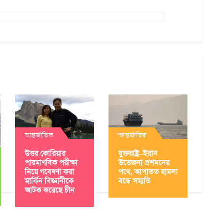
আন্তর্জাতিক
আন্তর্জাতিক
উত্তর কোরিয়ার
যুক্তরাষ্ট্র–ইরান
পারমাণবিক পরীক্ষা
উত্তেজনা প্রশমনের
নিয়ে গবেষণা করা
পথে, আপাতত হামলা
মার্কিন বিজ্ঞানীকে
বন্ধে সম্মতি
আটক করেছে চীন