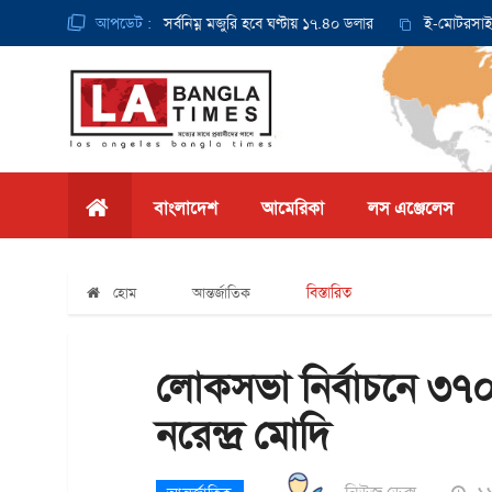
থেকে ক্যালিফোর্নিয়ায় সর্বনিম্ন মজুরি হবে ঘণ্টায় ১৭.৪০ ডলার
আপডেট :
ই-মোটরসাইকেল দু
বাংলাদেশ
আমেরিকা
লস এঞ্জেলেস
বিস্তারিত
হোম
আন্তর্জাতিক
লোকসভা নির্বাচনে ৩৭
নরেন্দ্র মোদি