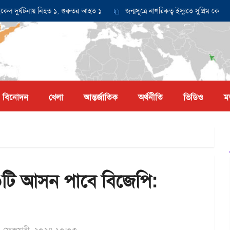
র্ঘটনায় নিহত ১, গুরুতর আহত ১
জন্মসূত্রে নাগরিকত্ব ইস্যুতে সুপ্রিম কোর্টে আব
বিনোদন
খেলা
আন্তর্জাতিক
অর্থনীতি
ভিডিও
ম
০টি আসন পাবে বিজেপি: