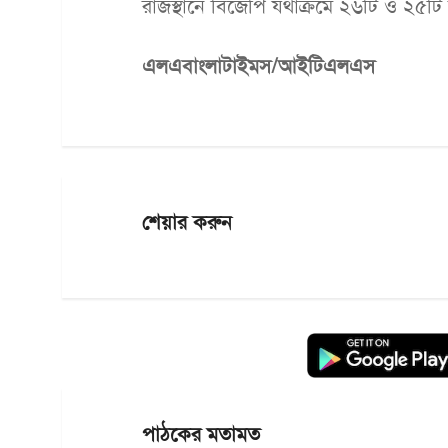
রাজস্থানে বিজেপি যথাক্রমে ২৬টি ও ২৫
এলএবাংলাটাইমস/আইটিএলএস
শেয়ার করুন
পাঠকের মতামত