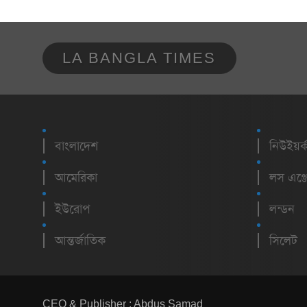
LA BANGLA TIMES
বাংলাদেশ
নিউইয়র্
আমেরিকা
লস এঞ্জ
ইউরোপ
লন্ডন
আন্তর্জাতিক
সিলেট
CEO & Publisher : Abdus Samad