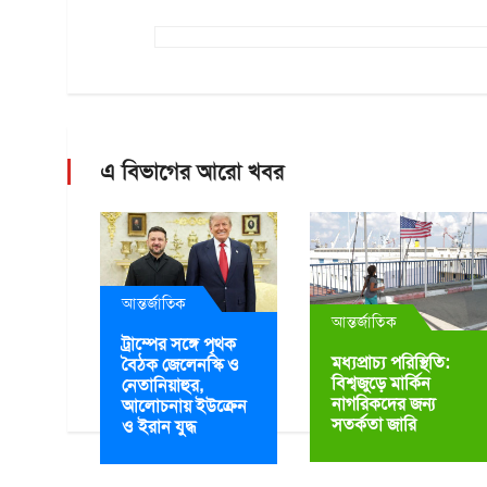
এ বিভাগের আরো খবর
আন্তর্জাতিক
আন্তর্জাতিক
ট্রাম্পের সঙ্গে পৃথক
মধ্যপ্রাচ্য পরিস্থিতি:
বৈঠক জেলেনস্কি ও
বিশ্বজুড়ে মার্কিন
নেতানিয়াহুর,
নাগরিকদের জন্য
আলোচনায় ইউক্রেন
সতর্কতা জারি
ও ইরান যুদ্ধ