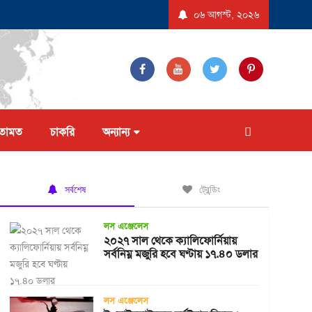
েদন করল না ট্রাম্প প্রশাসন
যুক্তরাষ্ট্রে ‘বিস্ফোরণধর্মী ডায়রিয়া’ সৃষ্টিকারী পরজীবীর 
০৬ আগস্ট, ২০২৬
তামত
চাকরি
অন্যান্য
সর্বশেষ
ট্রেন্ডিং
লস এঞ্জেলেস
২০২৭ সাল থেকে ক্যালিফোর্নিয়ায়
সর্বনিম্ন মজুরি হবে ঘণ্টায় ১৭.৪০ ডলার
লস এঞ্জেলেস