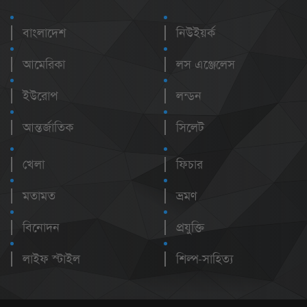
বাংলাদেশ
নিউইয়র্ক
আমেরিকা
লস এঞ্জেলেস
ইউরোপ
লন্ডন
আন্তর্জাতিক
সিলেট
খেলা
ফিচার
মতামত
ভ্রমণ
বিনোদন
প্রযুক্তি
লাইফ স্টাইল
শিল্প-সাহিত্য