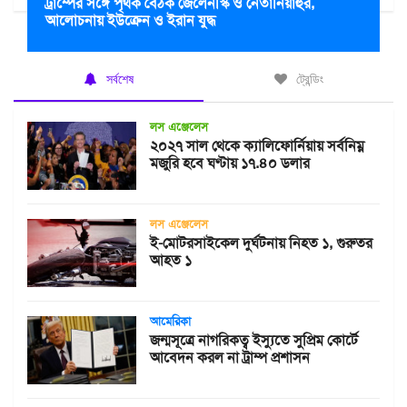
ট্রাম্পের সঙ্গে পৃথক বৈঠক জেলেনস্কি ও নেতানিয়াহুর,
আলোচনায় ইউক্রেন ও ইরান যুদ্ধ
সর্বশেষ
ট্রেন্ডিং
লস এঞ্জেলেস
২০২৭ সাল থেকে ক্যালিফোর্নিয়ায় সর্বনিম্ন
মজুরি হবে ঘণ্টায় ১৭.৪০ ডলার
লস এঞ্জেলেস
ই-মোটরসাইকেল দুর্ঘটনায় নিহত ১, গুরুতর
আহত ১
আমেরিকা
জন্মসূত্রে নাগরিকত্ব ইস্যুতে সুপ্রিম কোর্টে
আবেদন করল না ট্রাম্প প্রশাসন