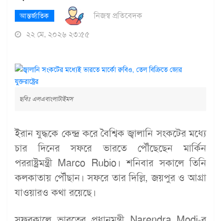
নিজস্ব প্রতিবেদক
আন্তর্জাতিক
২২ মে, ২০২৬ ২৩:৫৫
ছবিঃ এলএবাংলাটাইমস
ইরান যুদ্ধকে কেন্দ্র করে বৈশ্বিক জ্বালানি সংকটের মধ্যে
চার দিনের সফরে ভারতে পৌঁছেছেন মার্কিন
পররাষ্ট্রমন্ত্রী Marco Rubio। শনিবার সকালে তিনি
কলকাতায় পৌঁছান। সফরে তার দিল্লি, জয়পুর ও আগ্রা
যাওয়ারও কথা রয়েছে।
সফরকালে ভারতের প্রধানমন্ত্রী Narendra Modi-র