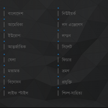
বাংলাদেশ
নিউইয়র্ক
আমেরিকা
লস এঞ্জেলেস
ইউরোপ
লন্ডন
আন্তর্জাতিক
সিলেট
খেলা
ফিচার
মতামত
ভ্রমণ
বিনোদন
প্রযুক্তি
লাইফ স্টাইল
শিল্প-সাহিত্য