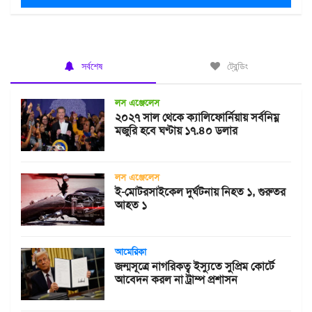
সর্বশেষ
ট্রেন্ডিং
লস এঞ্জেলেস
২০২৭ সাল থেকে ক্যালিফোর্নিয়ায় সর্বনিম্ন
মজুরি হবে ঘণ্টায় ১৭.৪০ ডলার
লস এঞ্জেলেস
ই-মোটরসাইকেল দুর্ঘটনায় নিহত ১, গুরুতর
আহত ১
আমেরিকা
জন্মসূত্রে নাগরিকত্ব ইস্যুতে সুপ্রিম কোর্টে
আবেদন করল না ট্রাম্প প্রশাসন