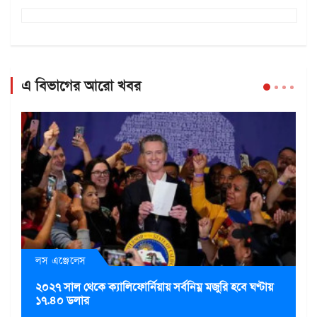
এ বিভাগের আরো খবর
লস এঞ্জেলেস
২০২৭ সাল থেকে ক্যালিফোর্নিয়ায় সর্বনিম্ন মজুরি হবে ঘণ্টায়
১৭.৪০ ডলার