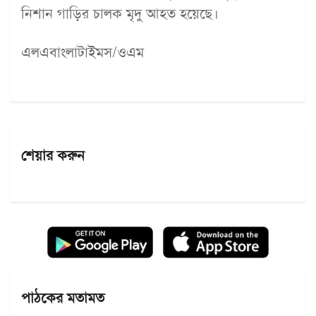
নিশান গাড়ির চালক মৃদু আহত হয়েছে।
এলএবাংলাটাইমস/ওএম
শেয়ার করুন
পাঠকের মতামত