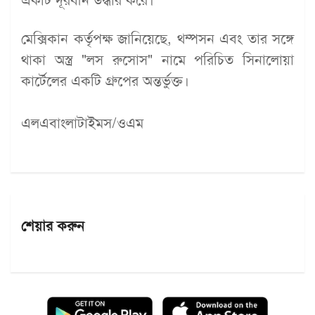
মেক্সিকান কর্তৃপক্ষ জানিয়েছে, থম্পসন এবং তার সঙ্গে
থাকা অস্ত্র "লস রুসোস" নামে পরিচিত সিনালোয়া
কার্টেলের একটি গ্রুপের অন্তর্ভুক্ত।
এলএবাংলাটাইমস/ওএম
শেয়ার করুন