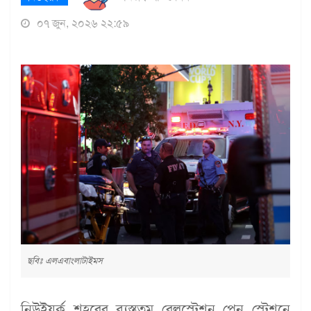
০৭ জুন, ২০২৬ ২২:৫৯
ছবিঃ এলএবাংলাটাইমস
নিউইয়র্ক শহরের ব্যস্ততম রেলস্টেশন পেন স্টেশনে