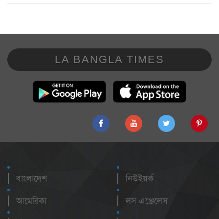
LA BANGLA TIMES
বাংলাদেশ
নিউইয়র্ক
আমেরিকা
লস এঞ্জেলেস