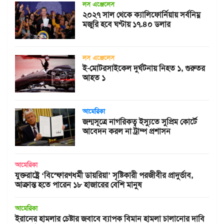
লস এঞ্জেলেস
২০২৭ সাল থেকে ক্যালিফোর্নিয়ায় সর্বনিম্ন
মজুরি হবে ঘণ্টায় ১৭.৪০ ডলার
লস এঞ্জেলেস
ই-মোটরসাইকেল দুর্ঘটনায় নিহত ১, গুরুতর
আহত ১
আমেরিকা
জন্মসূত্রে নাগরিকত্ব ইস্যুতে সুপ্রিম কোর্টে
আবেদন করল না ট্রাম্প প্রশাসন
আমেরিকা
যুক্তরাষ্ট্রে ‘বিস্ফোরণধর্মী ডায়রিয়া’ সৃষ্টিকারী পরজীবীর প্রাদুর্ভাব,
আক্রান্ত হতে পারেন ১৮ হাজারের বেশি মানুষ
আমেরিকা
ইরানের হামলার চেষ্টার জবাবে ব্যাপক বিমান হামলা চালানোর দাবি