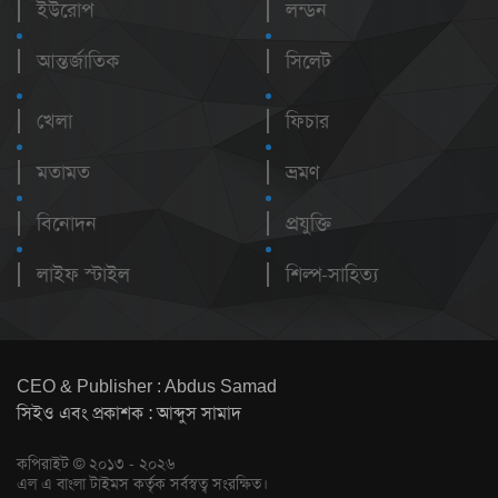
ইউরোপ
লন্ডন
আন্তর্জাতিক
সিলেট
খেলা
ফিচার
মতামত
ভ্রমণ
বিনোদন
প্রযুক্তি
লাইফ স্টাইল
শিল্প-সাহিত্য
CEO & Publisher : Abdus Samad
সিইও এবং প্রকাশক : আব্দুস সামাদ
কপিরাইট © ২০১৩ - ২০২৬
এল এ বাংলা টাইমস কর্তৃক সর্বস্বত্ব সংরক্ষিত।