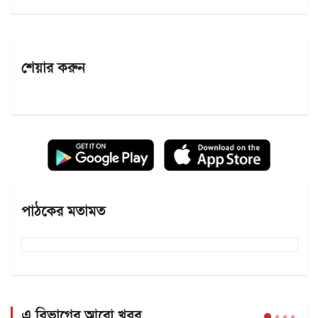
শেয়ার করুন
পাঠকের মতামত
এ বিভাগের আরো খবর