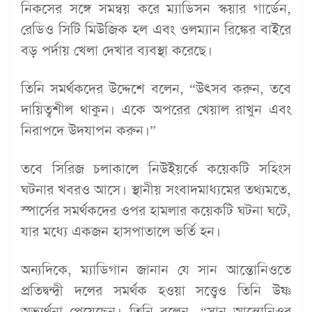
নিকসের সঙ্গে সমন্বয় করে ম্যাডিসন স্কয়ার গার্ডেন,
রেডিও সিটি মিউজিক হল এবং ওলম্যান রিঙ্কের বাইরে
বড় পর্দায় খেলা দেখার ব্যবস্থা করেছে।
তিনি সমর্থকদের উদ্দেশে বলেন, “উৎসব করুন, তবে
দায়িত্বশীল থাকুন। একে অপরের খেয়াল রাখুন এবং
নিরাপদে উদযাপন করুন।”
তবে সিরিজ চলাকালে নিউইয়র্কে কয়েকটি সহিংস
ঘটনার খবরও আসে। স্থানীয় সংবাদমাধ্যমের তথ্যমতে,
স্পার্সের সমর্থকদের ওপর হামলার কয়েকটি ঘটনা ঘটে,
যার মধ্যে একজন হাসপাতালে ভর্তি হন।
অন্যদিকে, ম্যাডিগান জানান যে সান আন্তোনিওতে
প্রতিদ্বন্দ্বী দলের সমর্থক হওয়া সত্ত্বেও তিনি উষ্ণ
অভ্যর্থনা পেয়েছেন। তিনি বলেন, “সান আন্তোনিওর