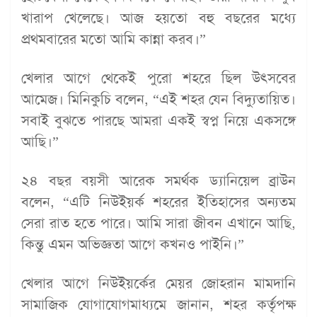
খারাপ খেলেছে। আজ হয়তো বহু বছরের মধ্যে
প্রথমবারের মতো আমি কান্না করব।”
খেলার আগে থেকেই পুরো শহরে ছিল উৎসবের
আমেজ। মিনিকুচি বলেন, “এই শহর যেন বিদ্যুতায়িত।
সবাই বুঝতে পারছে আমরা একই স্বপ্ন নিয়ে একসঙ্গে
আছি।”
২৪ বছর বয়সী আরেক সমর্থক ড্যানিয়েল ব্রাউন
বলেন, “এটি নিউইয়র্ক শহরের ইতিহাসের অন্যতম
সেরা রাত হতে পারে। আমি সারা জীবন এখানে আছি,
কিন্তু এমন অভিজ্ঞতা আগে কখনও পাইনি।”
খেলার আগে নিউইয়র্কের মেয়র জোহরান মামদানি
সামাজিক যোগাযোগমাধ্যমে জানান, শহর কর্তৃপক্ষ