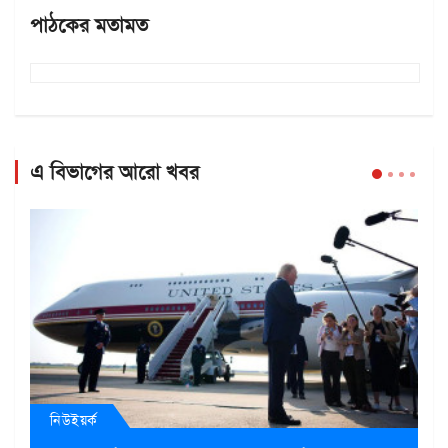
পাঠকের মতামত
এ বিভাগের আরো খবর
নিউইয়র্ক