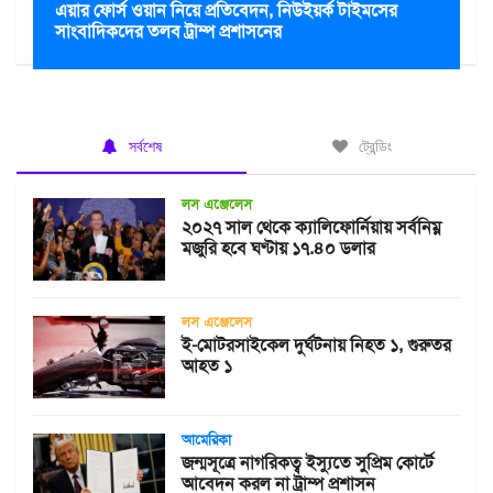
এয়ার ফোর্স ওয়ান নিয়ে প্রতিবেদন, নিউইয়র্ক টাইমসের
সাংবাদিকদের তলব ট্রাম্প প্রশাসনের
সর্বশেষ
ট্রেন্ডিং
লস এঞ্জেলেস
২০২৭ সাল থেকে ক্যালিফোর্নিয়ায় সর্বনিম্ন
মজুরি হবে ঘণ্টায় ১৭.৪০ ডলার
লস এঞ্জেলেস
ই-মোটরসাইকেল দুর্ঘটনায় নিহত ১, গুরুতর
আহত ১
আমেরিকা
জন্মসূত্রে নাগরিকত্ব ইস্যুতে সুপ্রিম কোর্টে
আবেদন করল না ট্রাম্প প্রশাসন