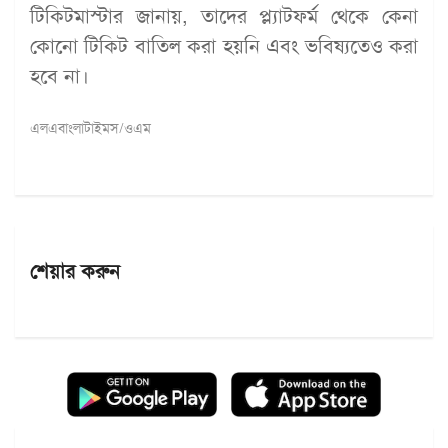
টিকিটমাস্টার জানায়, তাদের প্ল্যাটফর্ম থেকে কেনা
কোনো টিকিট বাতিল করা হয়নি এবং ভবিষ্যতেও করা
হবে না।
এলএবাংলাটাইমস/ওএম
শেয়ার করুন