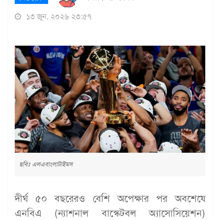
১৩ জুন, ২০২৬ ২৩:৫৭
ছবিঃ এলএবাংলাটাইমস
দীর্ঘ ৫০ বছরেরও বেশি অপেক্ষার পর অবশেষে
এনবিএ (ন্যাশনাল বাস্কেটবল অ্যাসোসিয়েশন)