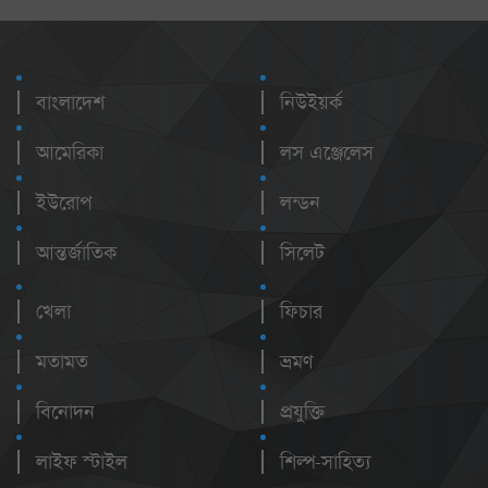
বাংলাদেশ
নিউইয়র্ক
আমেরিকা
লস এঞ্জেলেস
ইউরোপ
লন্ডন
আন্তর্জাতিক
সিলেট
খেলা
ফিচার
মতামত
ভ্রমণ
বিনোদন
প্রযুক্তি
লাইফ স্টাইল
শিল্প-সাহিত্য