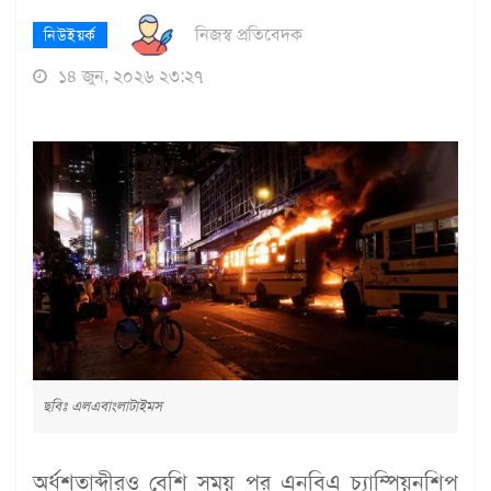
নিজস্ব প্রতিবেদক
নিউইয়র্ক
১৪ জুন, ২০২৬ ২৩:২৭
ছবিঃ এলএবাংলাটাইমস
অর্ধশতাব্দীরও বেশি সময় পর এনবিএ চ্যাম্পিয়নশিপ