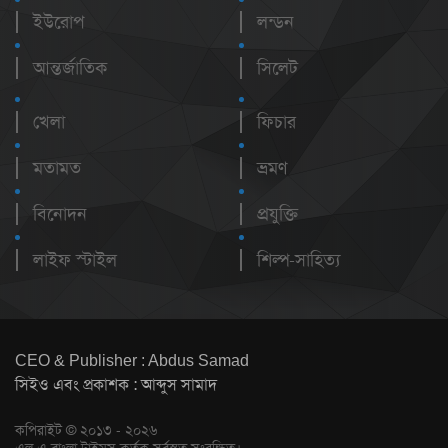
ইউরোপ
লন্ডন
আন্তর্জাতিক
সিলেট
খেলা
ফিচার
মতামত
ভ্রমণ
বিনোদন
প্রযুক্তি
লাইফ স্টাইল
শিল্প-সাহিত্য
CEO & Publisher : Abdus Samad
সিইও এবং প্রকাশক : আব্দুস সামাদ
কপিরাইট © ২০১৩ - ২০২৬
এল এ বাংলা টাইমস কর্তৃক সর্বস্বত্ব সংরক্ষিত।