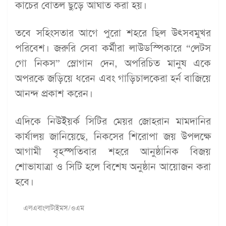
কাচের বোতল ছুড়ে আঘাত করা হয়।
তবে সহিংসতার আগে পুরো শহরে ছিল উৎসবমুখর
পরিবেশ। জরুরি সেবা কর্মীরা লাউডস্পিকারে “লেটস
গো নিকস” স্লোগান দেন, অপরিচিত মানুষ একে
অপরকে জড়িয়ে ধরেন এবং গাড়িচালকেরা হর্ন বাজিয়ে
আনন্দ প্রকাশ করেন।
এদিকে নিউইয়র্ক সিটির মেয়র জোহরান মামদানির
কার্যালয় জানিয়েছে, নিকসের শিরোপা জয় উপলক্ষে
আগামী বৃহস্পতিবার শহরে আনুষ্ঠানিক বিজয়
শোভাযাত্রা ও সিটি হলে বিশেষ অনুষ্ঠান আয়োজন করা
হবে।
এলএবাংলাটাইমস/ওএম