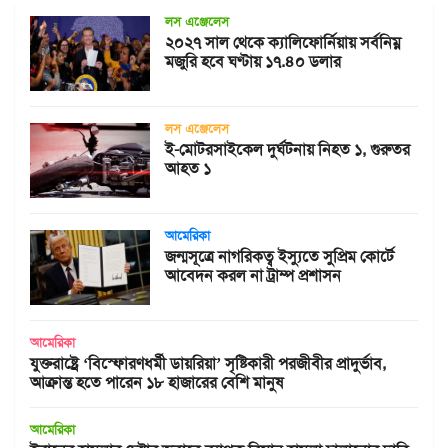
লস এঞ্জেলেস
২০২৭ সাল থেকে ক্যালিফোর্নিয়ায় সর্বনিম্ন
মজুরি হবে ঘণ্টায় ১৭.৪০ ডলার
লস এঞ্জেলেস
ই-মোটরসাইকেল দুর্ঘটনায় নিহত ১, গুরুতর
আহত ১
আমেরিকা
জন্মসূত্রে নাগরিকত্ব ইস্যুতে সুপ্রিম কোর্টে
আবেদন করল না ট্রাম্প প্রশাসন
আমেরিকা
যুক্তরাষ্ট্রে ‘বিস্ফোরণধর্মী ডায়রিয়া’ সৃষ্টিকারী পরজীবীর প্রাদুর্ভাব,
আক্রান্ত হতে পারেন ১৮ হাজারের বেশি মানুষ
আমেরিকা