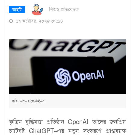
নিজস্ব প্রতিবেদক
আইটি
১৯ অক্টোবর, ২০২৫ ০৭:১৪
ছবি: এলএবাংলাটাইমস
কৃত্রিম বুদ্ধিমত্তা প্রতিষ্ঠান OpenAI তাদের জনপ্রিয়
চ্যাটবট ChatGPT–এর নতুন সংস্করণে প্রাপ্তবয়স্ক