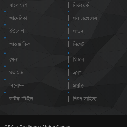
বাংলাদেশ
নিউইয়র্ক
আমেরিকা
লস এঞ্জেলেস
ইউরোপ
লন্ডন
আন্তর্জাতিক
সিলেট
খেলা
ফিচার
মতামত
ভ্রমণ
বিনোদন
প্রযুক্তি
লাইফ স্টাইল
শিল্প-সাহিত্য