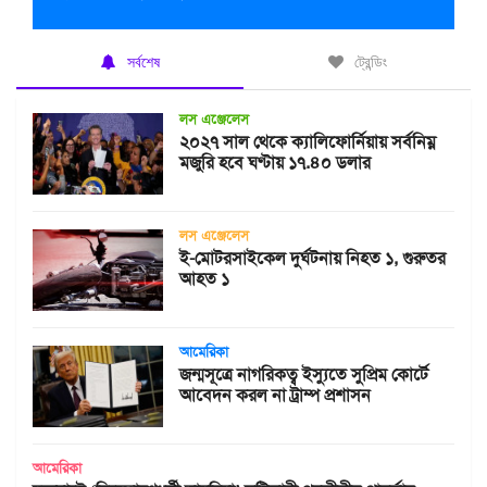
সর্বশেষ
ট্রেন্ডিং
লস এঞ্জেলেস
২০২৭ সাল থেকে ক্যালিফোর্নিয়ায় সর্বনিম্ন
মজুরি হবে ঘণ্টায় ১৭.৪০ ডলার
লস এঞ্জেলেস
ই-মোটরসাইকেল দুর্ঘটনায় নিহত ১, গুরুতর
আহত ১
আমেরিকা
জন্মসূত্রে নাগরিকত্ব ইস্যুতে সুপ্রিম কোর্টে
আবেদন করল না ট্রাম্প প্রশাসন
আমেরিকা