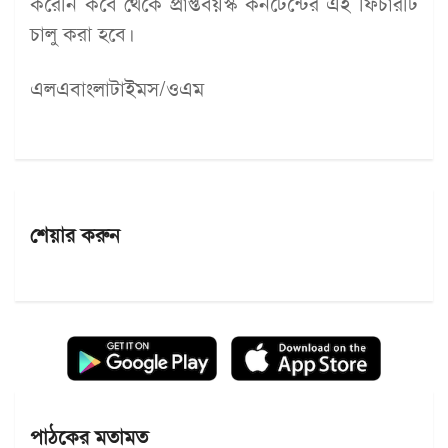
করেনি কবে থেকে প্রাপ্তবয়স্ক কনটেন্টের এই ফিচারটি
চালু করা হবে।
এলএবাংলাটাইমস/ওএম
শেয়ার করুন
পাঠকের মতামত