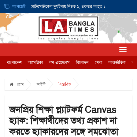
ডলার
আপডেট :
ই-মোটরসাইকেল দুর্ঘটনায় নিহত ১, গুরুতর আহত ১
জন্মসূত্রে নাগরি
বাংলাদেশ
আমেরিকা
লস এঞ্জেলেস
বিনোদন
খেলা
আন্তর্জাতিক
অর্
বিস্তারিত
হোম
আইটি
জনপ্রিয় শিক্ষা প্ল্যাটফর্ম Canvas
হ্যাক: শিক্ষার্থীদের তথ্য প্রকাশ না
করতে হ্যাকারদের সঙ্গে সমঝোতা