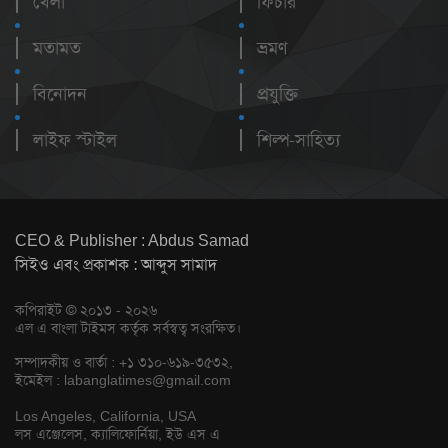
খেলা
ফিচার
মতামত
ভ্রমণ
বিনোদন
প্রযুক্তি
লাইফ স্টাইল
শিল্প-সাহিত্য
CEO & Publisher : Abdus Samad
সিইও এবং প্রকাশক : আব্দুস সামাদ
কপিরাইট © ২০১৩ - ২০২৬
এল এ বাংলা টাইমস কর্তৃক সর্বস্বত্ব সংরক্ষিত।
সম্পাদকীয় ও বার্তা : +১ ৩১০-৬১৯-৩৫৩২,
ইমেইল :
labanglatimes@gmail.com
Los Angeles, California, USA
লস এঞ্জেলেস, ক্যালিফোর্নিয়া, ইউ এস এ