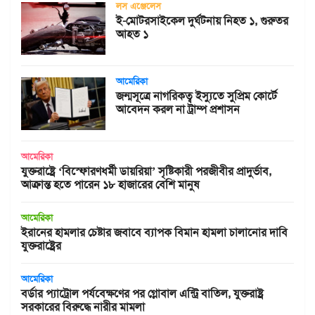
লস এঞ্জেলেস
ই-মোটরসাইকেল দুর্ঘটনায় নিহত ১, গুরুতর
আহত ১
আমেরিকা
জন্মসূত্রে নাগরিকত্ব ইস্যুতে সুপ্রিম কোর্টে
আবেদন করল না ট্রাম্প প্রশাসন
আমেরিকা
যুক্তরাষ্ট্রে ‘বিস্ফোরণধর্মী ডায়রিয়া’ সৃষ্টিকারী পরজীবীর প্রাদুর্ভাব,
আক্রান্ত হতে পারেন ১৮ হাজারের বেশি মানুষ
আমেরিকা
ইরানের হামলার চেষ্টার জবাবে ব্যাপক বিমান হামলা চালানোর দাবি
যুক্তরাষ্ট্রের
আমেরিকা
বর্ডার প্যাট্রোল পর্যবেক্ষণের পর গ্লোবাল এন্ট্রি বাতিল, যুক্তরাষ্ট্র
সরকারের বিরুদ্ধে নারীর মামলা