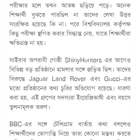
পরীক্ষার হলে তখন আতঙ্ক ছড়িয়ে পড়ে। অনেক
শিক্ষার্থী বুঝতে পারছিল না তাদের লেখা উত্তর
সংরক্ষিত হয়েছে কি না। পরে বিশ্ববিদ্যালয় কর্তৃপক্ষ
কিছু পরীক্ষা স্থগিত করার সিদ্ধান্ত নেয়, যাতে শিক্ষার্থীরা
ক্ষতিগ্রস্ত না হয়।
সাইবার অপরাধী গোষ্ঠী ShinyHunters এর আগেও
বিভিন্ন বড় প্রতিষ্ঠানে হামলার সঙ্গে জড়িত ছিল। তাদের
বিরুদ্ধে Jaguar Land Rover এবং Gucci–এর
মতো প্রতিষ্ঠানের তথ্য চুরির অভিযোগ রয়েছে। ধারণা
করা হয়, এই গ্রুপের সদস্যরা ইংরেজিভাষী এবং বয়সে
তুলনামূলক তরুণ।
BBC-এর সঙ্গে টেলিগ্রাম বার্তায় কথা বললেও
শিক্ষার্থীদের ভোগান্তি নিয়ে তারা কোনো মন্তব্য করতে