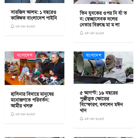
সারজিস আলম: ১ বছরেও
তিন যুবকের ওপর নি র্যা ত
কাঙ্ক্ষিত বাংলাদেশ পাইনি
ন: স্বেচ্ছাসেবক দলের
নেতার বিরুদ্ধে মা ম লা
০৫-০৮-২০২৫
০৫-০৮-২০২৫
বাংলাদেশ
বাংলাদেশ
৫ আগস্ট: ১৬ বছরের
হাসিনার বিদায়ে মানুষের
পুঞ্জীভূত ক্ষোভের
মনোজগতে পরিবর্তন:
বিস্ফোরণ, বললেন মঈন
আমীর খসরু
খান
০৫-০৮-২০২৫
০৫-০৮-২০২৫