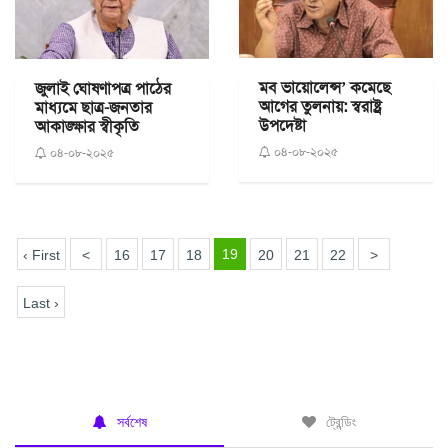
মব ভায়োলেন্স’ কমেছে
জুলাই ঘোষণাপত্র পাঠের
আগের তুলনায়: স্বরাষ্ট্র
মাধ্যমে ছাত্র-জনতার
উপদেষ্টা
আকাঙ্ক্ষার স্বীকৃতি
০৪-০৮-২০২৫
০৪-০৮-২০২৫
19
‹ First
<
16
17
18
20
21
22
>
Last ›
সর্বশেষ
ট্রেন্ডিং