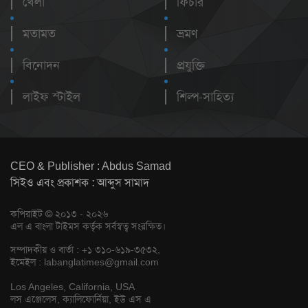
খেলা
ফিচার
মতামত
ভ্রমণ
বিনোদন
প্রযুক্তি
লাইফ স্টাইল
শিল্প-সাহিত্য
CEO & Publisher : Abdus Samad
সিইও এবং প্রকাশক : আব্দুস সামাদ
কপিরাইট © ২০১৩ - ২০২৬
এল এ বাংলা টাইমস কর্তৃক সর্বস্বত্ব সংরক্ষিত।
সম্পাদকীয় ও বার্তা : +১ ৩১০-৬১৯-৩৫৩২,
ইমেইল :
labanglatimes@gmail.com
Los Angeles, California, USA
লস এঞ্জেলেস, ক্যালিফোর্নিয়া, ইউ এস এ