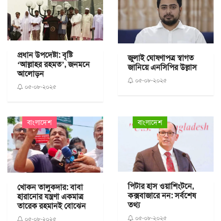
প্রধান উপদেষ্টা: বৃষ্টি
জুলাই ঘোষণাপত্র স্বাগত
‘আল্লাহর রহমত’, জনমনে
জানিয়ে এনসিপির উল্লাস
আলোড়ন
০৫-০৮-২০২৫
০৫-০৮-২০২৫
বাংলাদেশ
বাংলাদেশ
পিটার হাস ওয়াশিংটনে,
খোকন তালুকদার: বাবা
কক্সবাজারে নন: সর্বশেষ
হারানোর যন্ত্রণা একমাত্র
তথ্য
তারেক রহমানই বোঝেন
০৫-০৮-২০২৫
০৫-০৮-২০২৫