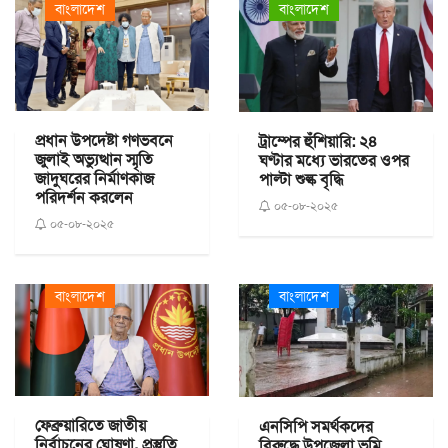
বাংলাদেশ
বাংলাদেশ
প্রধান উপদেষ্টা গণভবনে
ট্রাম্পের হুঁশিয়ারি: ২৪
জুলাই অভ্যুত্থান স্মৃতি
ঘণ্টার মধ্যে ভারতের ওপর
জাদুঘরের নির্মাণকাজ
পাল্টা শুল্ক বৃদ্ধি
পরিদর্শন করলেন
০৫-০৮-২০২৫
০৫-০৮-২০২৫
বাংলাদেশ
বাংলাদেশ
ফেব্রুয়ারিতে জাতীয়
এনসিপি সমর্থকদের
নির্বাচনের ঘোষণা, প্রস্তুতি
বিরুদ্ধে উপজেলা ভূমি