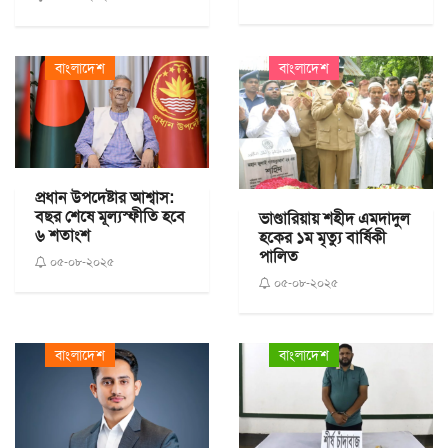
বাংলাদেশ
বাংলাদেশ
প্রধান উপদেষ্টার আশ্বাস:
বছর শেষে মূল্যস্ফীতি হবে
ভাণ্ডারিয়ায় শহীদ এমদাদুল
৬ শতাংশ
হকের ১ম মৃত্যু বার্ষিকী
পালিত
০৫-০৮-২০২৫
০৫-০৮-২০২৫
বাংলাদেশ
বাংলাদেশ