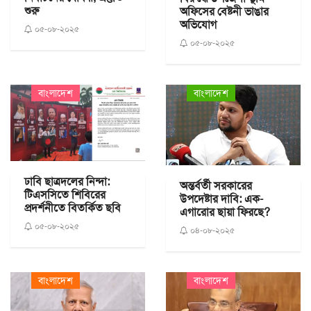
শুরু
অফিসের বেষ্টনী ভাঙার
অভিযোগ
০৫-০৮-২০২৫
০৫-০৮-২০২৫
বাংলাদেশ
বাংলাদেশ
ঢাবি ছাত্রদলের নিন্দা:
অন্তর্বর্তী সরকারের
টিএসসিতে শিবিরের
উপদেষ্টার দাবি: এক-
প্রদর্শনীতে বিতর্কিত ছবি
এগারোর ছায়া ফিরছে?
০৫-০৮-২০২৫
০৪-০৮-২০২৫
বাংলাদেশ
বাংলাদেশ