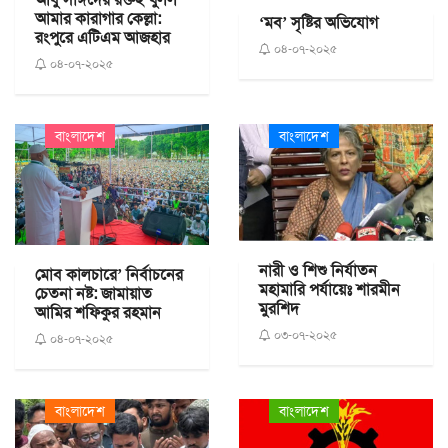
আমার কারাগার কেল্লা:
‘মব’ সৃষ্টির অভিযোগ
রংপুরে এটিএম আজহার
০৪-০৭-২০২৫
০৪-০৭-২০২৫
বাংলাদেশ
বাংলাদেশ
নারী ও শিশু নির্যাতন
মোব কালচারে’ নির্বাচনের
মহামারি পর্যায়েঃ শারমীন
চেতনা নষ্ট: জামায়াত
মুরশিদ
আমির শফিকুর রহমান
০৩-০৭-২০২৫
০৪-০৭-২০২৫
বাংলাদেশ
বাংলাদেশ