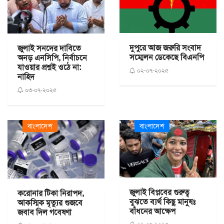
দুপুরে আজ জরুরি সংবাদ
জুলাই সনদের দাবিতে
সম্মেলন ডেকেছে বিএনপি
অনড় এনসিপি, নির্বাচনে
যাওয়ার প্রশ্নই ওঠে না:
০২-০৭-২০২৫
নাহিদ
০৩-০৭-২০২৫
বাংলাদেশ
বাংলাদেশ
জুলাই বিপ্লবের গুরুত্ব
করোনার টিকা নিরাপদ,
বুঝতে ব্যর্থ কিছু মানুষঃ
আকস্মিক মৃত্যুর গুজবে
বাঁধনের আক্ষেপ
জবাব দিল গবেষণা