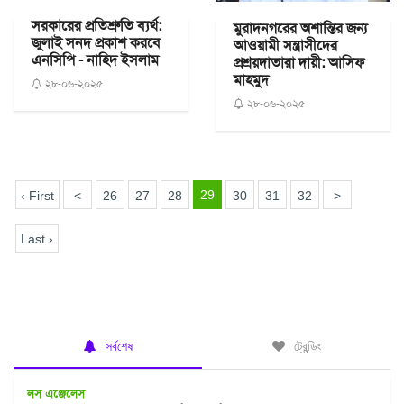
সরকারের প্রতিশ্রুতি ব্যর্থ:
মুরাদনগরের অশান্তির জন্য
জুলাই সনদ প্রকাশ করবে
আওয়ামী সন্ত্রাসীদের
এনসিপি - নাহিদ ইসলাম
প্রশ্রয়দাতারা দায়ী: আসিফ
মাহমুদ
২৮-০৬-২০২৫
২৮-০৬-২০২৫
29
‹ First
<
26
27
28
30
31
32
>
Last ›
সর্বশেষ
ট্রেন্ডিং
লস এঞ্জেলেস