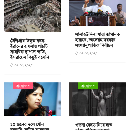
সালাহউদ্দিন: যারা জামানত
হারাবে, তাদেরই দরকার
টেলিগ্রাফ উদ্ধৃত করে:
সংখ্যানুপাতিক নির্বাচন
ইরানের হামলায় পাঁচটি
সামরিক স্থাপনে ক্ষতি,
০৫-০৭-২০২৫
ইসরায়েল কিছুই বলেনি
০৫-০৭-২০২৫
বাংলাদেশ
বাংলাদেশ
১০ জনের দলে যৌন
ওড়না কেড়ে নিয়ে হাত
হয়রানি: রুমিন ফারহানা