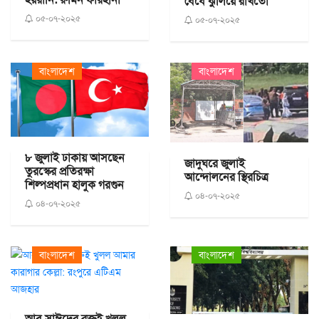
বেঁধে ঝুলিয়ে রাখতো
০৫-০৭-২০২৫
০৫-০৭-২০২৫
বাংলাদেশ
বাংলাদেশ
৮ জুলাই ঢাকায় আসছেন
জাদুঘরে জুলাই
তুরস্কের প্রতিরক্ষা
আন্দোলনের স্থিরচিত্র
শিল্পপ্রধান হালুক গরগুন
০৪-০৭-২০২৫
০৪-০৭-২০২৫
বাংলাদেশ
বাংলাদেশ
আবু সাঈদের রক্তই খুলল