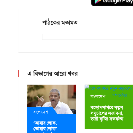
পাঠকের মতামত
এ বিভাগের আরো খবর
বাংলাদেশ
বঙ্গোপসাগরে নতুন
বাংলাদেশ
লঘুচাপের সম্ভাবনা,
ভারী বৃষ্টির সতর্কতা
‘আমার লোক,
তোমার লোক’