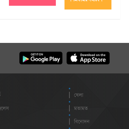
ক
খেলা
েলেস
মতামত
বিনোদন