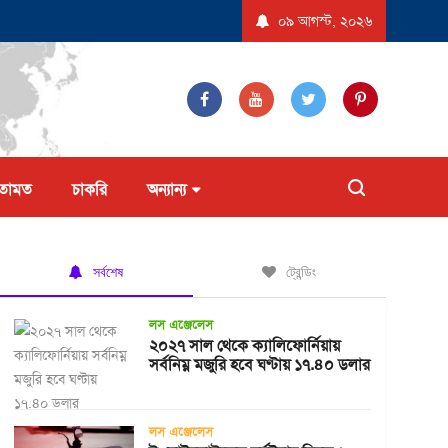
আবেদন করল না ট্রাম্প প্রশাসন
যুক্তরাষ্ট্রে ‘বিস্ফোরণধর্মী ডায়রিয়া’ সৃষ্টিকারী পরজীব
০৯ আগস্ট, ২০২৬
তামত
চাকরি
অন্যান্য
সর্বশেষ
ট্রেন্ডিং
লস এঞ্জেলেস
২০২৭ সাল থেকে ক্যালিফোর্নিয়ায়
সর্বনিম্ন মজুরি হবে ঘণ্টায় ১৭.৪০ ডলার
লস এঞ্জেলেস