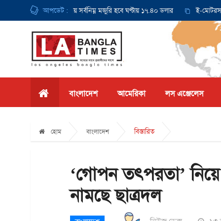
াল থেকে ক্যালিফোর্নিয়ায় সর্বনিম্ন মজুরি হবে ঘণ্টায় ১৭.৪০ ডলার
আপডেট :
ই-মোটরসাইকেল 
বাংলাদেশ
আমেরিকা
লস এঞ্জেলেস
বিস্তারিত
হোম
বাংলাদেশ
‘গোপন তৎপরতা’ নিয়ে উ
নামছে ছাত্রদল