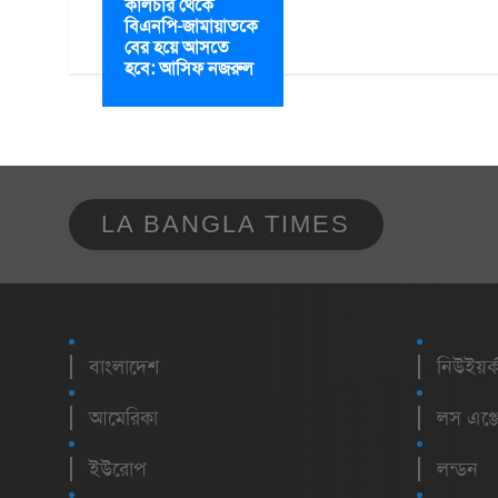
কালচার থেকে
বিএনপি-জামায়াতকে
বের হয়ে আসতে
হবে: আসিফ নজরুল
LA BANGLA TIMES
বাংলাদেশ
নিউইয়র্
আমেরিকা
লস এঞ্জ
ইউরোপ
লন্ডন