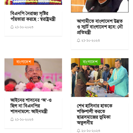
বিএনপি নৈরাজ্য সৃষ্টির
পাঁয়তারা করছে : স্বরাষ্ট্রমন্ত্রী
আগামীতে বাংলাদেশ উন্নত
ও স্মার্ট বাংলাদেশ হবে: নৌ
২১-১০-২০২৩
প্রতিমন্ত্রী
২১-১০-২০২৩
বাংলাদেশ
বাংলাদেশ
আইনের শাসনের ‘অ’-ও
ছিল না বিএনপির
শেখ হাসিনার হাতকে
শাসনামলে: আইনমন্ত্রী
শক্তিশালী করতে
ছাত্রসমাজের ভূমিকা
২১-১০-২০২৩
অতুলনীয়
২০-১০-২০২৩