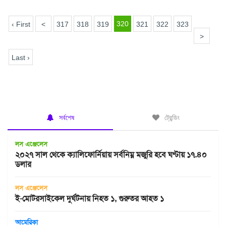
320
‹ First
<
317
318
319
321
322
323
>
Last ›
সর্বশেষ
ট্রেন্ডিং
লস এঞ্জেলেস
২০২৭ সাল থেকে ক্যালিফোর্নিয়ায় সর্বনিম্ন মজুরি হবে ঘণ্টায় ১৭.৪০
ডলার
লস এঞ্জেলেস
ই-মোটরসাইকেল দুর্ঘটনায় নিহত ১, গুরুতর আহত ১
আমেরিকা