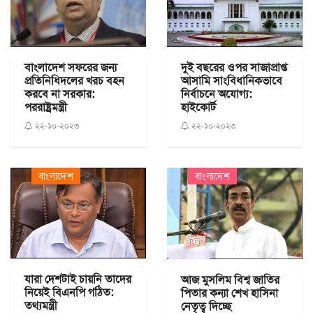
দুই বছরের ওপর সাজাপ্রাপ্ত
বাংলাদেশ সফরের জন্য
আসামি সাংবিধানিকভাবে
প্রতিনিধিদলের খরচ বহন
নির্বাচনে অযোগ্য:
করবে না সরকার:
হাইকোর্ট
পররাষ্ট্রমন্ত্রী
২২-১০-২০২৩
২২-১০-২০২৩
বাংলাদেশ
বাংলাদেশ
যারা দেশটাই চায়নি তাদের
আজ মুসলিম বিশ্ব জাতির
নিয়েই বিএনপি গঠিত:
পিতার কন্যা শেখ হাসিনা
তথ্যমন্ত্রী
নেতৃত্ব দিচ্ছে