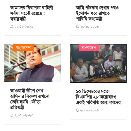
আমাদের নিরাপত্তা বাহিনী
আমি পাঁচবার দেখার পরও
সর্বদা সচেষ্ট রয়েছে :
ইমোশন ধরে রাখতে
স্বরাষ্ট্রমন্ত্রী
পারিনি:তথ্যমন্ত্রী
২০-১০-২০২৩
২০-১০-২০২৩
বাংলাদেশ
বাংলাদেশ
আওয়ামী লীগে শেখ
১০ ডিসেম্বরের মতো
হাসিনার বিকল্প এখনো
বিএনপির ২৮ অক্টোবরও
তৈরি হয়নি : ক্রীড়া
একই পরিণতি হবে: কাদের
প্রতিমন্ত্রী
২০-১০-২০২৩
২০-১০-২০২৩