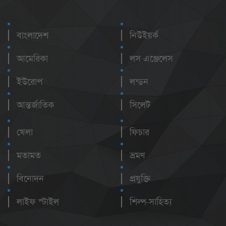
বাংলাদেশ
নিউইয়র্ক
আমেরিকা
লস এঞ্জেলেস
ইউরোপ
লন্ডন
আন্তর্জাতিক
সিলেট
খেলা
ফিচার
মতামত
ভ্রমণ
বিনোদন
প্রযুক্তি
লাইফ স্টাইল
শিল্প-সাহিত্য