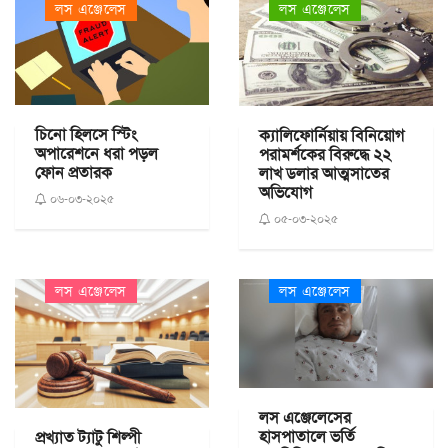
লস এঞ্জেলেস
লস এঞ্জেলেস
চিনো হিলসে স্টিং
ক্যালিফোর্নিয়ায় বিনিয়োগ
অপারেশনে ধরা পড়ল
পরামর্শকের বিরুদ্ধে ২২
ফোন প্রতারক
লাখ ডলার আত্মসাতের
অভিযোগ
০৬-০৩-২০২৫
০৫-০৩-২০২৫
লস এঞ্জেলেস
লস এঞ্জেলেস
লস এঞ্জেলেসের
হাসপাতালে ভর্তি
প্রখ্যাত ট্যাটু শিল্পী