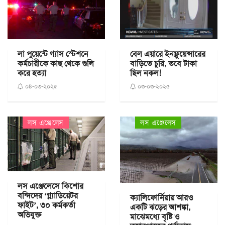
লা পুয়েন্টে গ্যাস স্টেশনে
বেল এয়ারে ইনফ্লুয়েন্সারের
কর্মচারীকে কাছ থেকে গুলি
বাড়িতে চুরি, তবে টাকা
করে হত্যা
ছিল নকল!
০৪-০৩-২০২৫
০৩-০৩-২০২৫
লস এঞ্জেলেস
লস এঞ্জেলেস
লস এঞ্জেলেসে কিশোর
বন্দিদের ‘গ্ল্যাডিয়েটর
ক্যালিফোর্নিয়ায় আরও
ফাইট’, ৩০ কর্মকর্তা
একটি ঝড়ের আশঙ্কা,
অভিযুক্ত
মাঝেমধ্যে বৃষ্টি ও