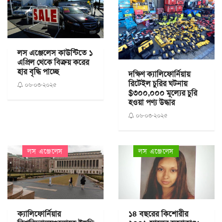
লস এঞ্জেলেস কাউন্টিতে ১
এপ্রিল থেকে বিক্রয় করের
হার বৃদ্ধি পাচ্ছে
দক্ষিণ ক্যালিফোর্নিয়ায়
রিটেইল চুরির ঘটনায়
০৬-০৩-২০২৫
$৩০০,০০০ মূল্যের চুরি
হওয়া পণ্য উদ্ধার
০৬-০৩-২০২৫
লস এঞ্জেলেস
লস এঞ্জেলেস
ক্যালিফোর্নিয়ার
১৪ বছরের কিশোরীর