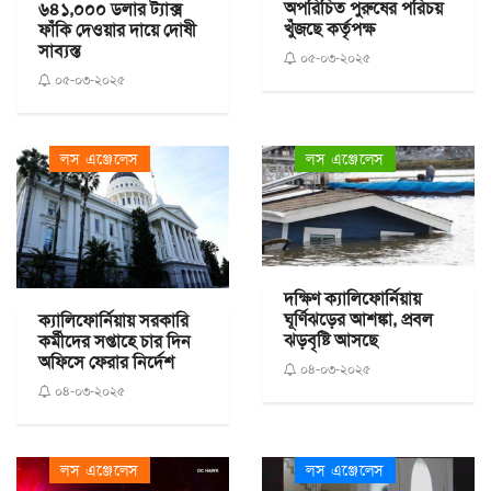
অপরিচিত পুরুষের পরিচয়
৬৪১,০০০ ডলার ট্যাক্স
খুঁজছে কর্তৃপক্ষ
ফাঁকি দেওয়ার দায়ে দোষী
সাব্যস্ত
০৫-০৩-২০২৫
০৫-০৩-২০২৫
লস এঞ্জেলেস
লস এঞ্জেলেস
দক্ষিণ ক্যালিফোর্নিয়ায়
ঘূর্ণিঝড়ের আশঙ্কা, প্রবল
ক্যালিফোর্নিয়ায় সরকারি
ঝড়বৃষ্টি আসছে
কর্মীদের সপ্তাহে চার দিন
অফিসে ফেরার নির্দেশ
০৪-০৩-২০২৫
০৪-০৩-২০২৫
লস এঞ্জেলেস
লস এঞ্জেলেস