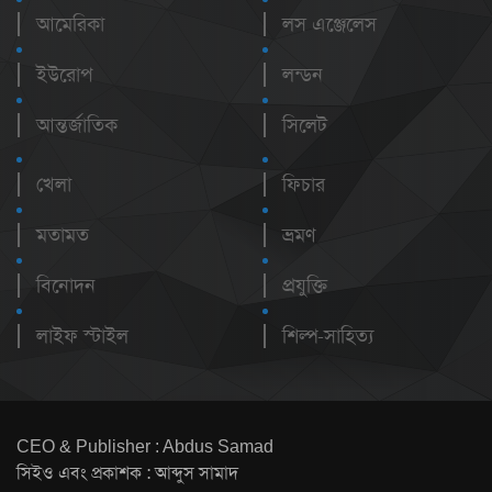
আমেরিকা
লস এঞ্জেলেস
ইউরোপ
লন্ডন
আন্তর্জাতিক
সিলেট
খেলা
ফিচার
মতামত
ভ্রমণ
বিনোদন
প্রযুক্তি
লাইফ স্টাইল
শিল্প-সাহিত্য
CEO & Publisher : Abdus Samad
সিইও এবং প্রকাশক : আব্দুস সামাদ