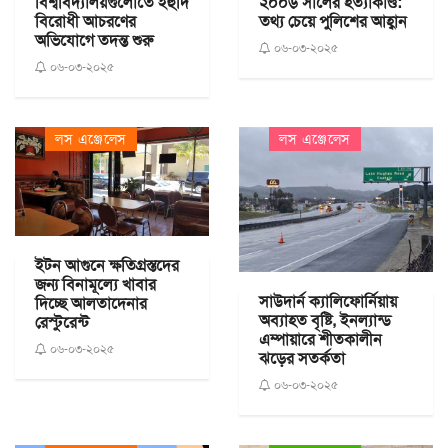
বিশ্ববিদ্যালয়গুলোতে ইহুদি
২০০৬ সালের হত্যাকাণ্ড:
বিরোধী আচরণের
তথ্য চেয়ে পুলিশের আহ্বান
অভিযোগে তদন্ত শুরু
০৬-০৩-২০২৫
০৬-০৩-২০২৫
লস এঞ্জেলেস
লস এঞ্জেলেস
ইটন আগুনে ক্ষতিগ্রস্তদের
জন্য বিনামূল্যে খাবার
সাউদার্ন ক্যালিফোর্নিয়ায়
দিচ্ছে আলতাদেনার
অব্যাহত বৃষ্টি, ইনল্যান্ড
রেস্টুরেন্ট
এম্পায়ারে শীতকালীন
০৬-০৩-২০২৫
ঝড়ের সতর্কতা
০৬-০৩-২০২৫