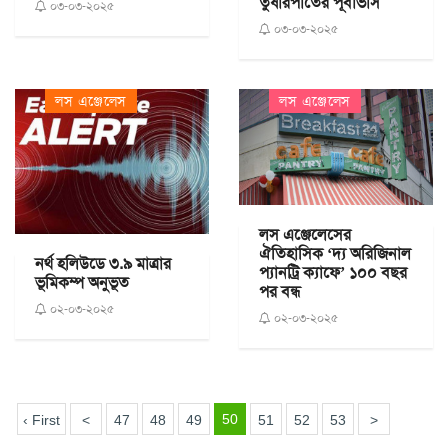
তুষারপাতের পূর্বাভাস
০৩-০৩-২০২৫
০৩-০৩-২০২৫
লস এঞ্জেলেস
লস এঞ্জেলেস
লস এঞ্জেলেসের
ঐতিহাসিক ‘দ্য অরিজিনাল
নর্থ হলিউডে ৩.৯ মাত্রার
প্যানট্রি ক্যাফে’ ১০০ বছর
ভূমিকম্প অনুভূত
পর বন্ধ
০২-০৩-২০২৫
০২-০৩-২০২৫
50
‹ First
<
47
48
49
51
52
53
>