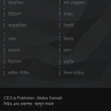
আমেরিকা
লস এঞ্জেলেস
ইউরোপ
লন্ডন
আন্তর্জাতিক
সিলেট
খেলা
ফিচার
মতামত
ভ্রমণ
বিনোদন
প্রযুক্তি
লাইফ স্টাইল
শিল্প-সাহিত্য
CEO & Publisher : Abdus Samad
সিইও এবং প্রকাশক : আব্দুস সামাদ