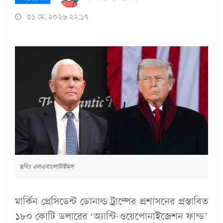
৩১ মে, ২০২৬ ২২:১৭
ছবিঃ এলএবাংলাটাইমস
মার্কিন প্রেসিডেন্ট ডোনাল্ড ট্রাম্পের প্রশাসনের প্রস্তাবিত
১৮০ কোটি ডলারের ‘অ্যান্টি-ওয়েপোনাইজেশন ফান্ড’