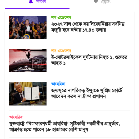
সর্বশেষ
ট্রেন্ডিং
লস এঞ্জেলেস
২০২৭ সাল থেকে ক্যালিফোর্নিয়ায় সর্বনিম্ন
মজুরি হবে ঘণ্টায় ১৭.৪০ ডলার
লস এঞ্জেলেস
ই-মোটরসাইকেল দুর্ঘটনায় নিহত ১, গুরুতর
আহত ১
আমেরিকা
জন্মসূত্রে নাগরিকত্ব ইস্যুতে সুপ্রিম কোর্টে
আবেদন করল না ট্রাম্প প্রশাসন
আমেরিকা
যুক্তরাষ্ট্রে ‘বিস্ফোরণধর্মী ডায়রিয়া’ সৃষ্টিকারী পরজীবীর প্রাদুর্ভাব,
আক্রান্ত হতে পারেন ১৮ হাজারের বেশি মানুষ