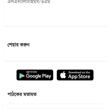
এলএবাংলাটাইমস/ওএম
শেয়ার করুন
পাঠকের মতামত