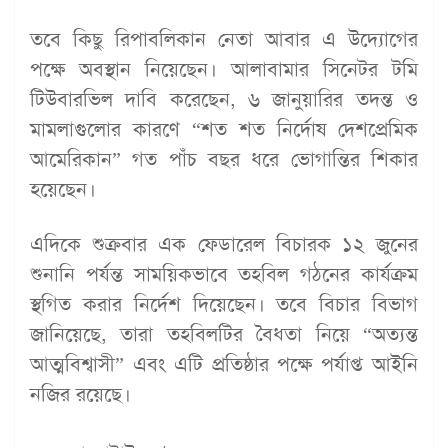
তবে কিছু রিপাবলিকান নেতা আবার এ উদ্যোগের
পক্ষে অবস্থান নিয়েছেন। আলাবামার সিনেটর টমি
টিউবারভিল দাবি করেছেন, ৬ জানুয়ারির তদন্ত ও
মামলাগুলোর কারণে “শত শত নির্দোষ দেশপ্রেমিক
আমেরিকান” গত পাঁচ বছর ধরে ভোগান্তির শিকার
হয়েছেন।
এদিকে শুক্রবার এক ফেডারেল বিচারক ১২ জুনের
শুনানি পর্যন্ত সাময়িকভাবে তহবিল গঠনের কার্যক্রম
স্থগিত করার নির্দেশ দিয়েছেন। তবে বিচার বিভাগ
জানিয়েছে, তারা তহবিলটির বৈধতা নিয়ে “অত্যন্ত
আত্মবিশ্বাসী” এবং এটি প্রতিষ্ঠার পক্ষে পর্যাপ্ত আইনি
নজির রয়েছে।