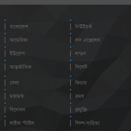
বাংলাদেশ
নিউইয়র্ক
আমেরিকা
লস এঞ্জেলেস
ইউরোপ
লন্ডন
আন্তর্জাতিক
সিলেট
খেলা
ফিচার
মতামত
ভ্রমণ
বিনোদন
প্রযুক্তি
লাইফ স্টাইল
শিল্প-সাহিত্য