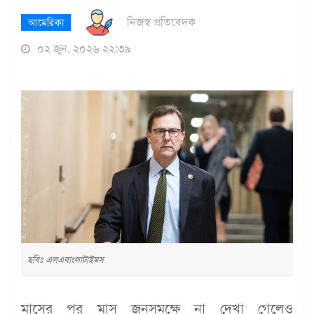
নিজস্ব প্রতিবেদক
আমেরিকা
০২ জুন, ২০২৬ ২২:৩৯
ছবিঃ এলএবাংলাটাইমস
মাসের পর মাস জনসমক্ষে না দেখা গেলেও