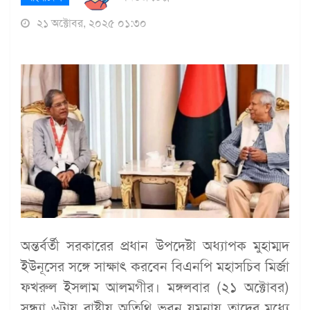
২১ অক্টোবর, ২০২৫ ০১:৩০
অন্তর্বর্তী সরকারের প্রধান উপদেষ্টা অধ্যাপক মুহাম্মদ
ইউনূসের সঙ্গে সাক্ষাৎ করবেন বিএনপি মহাসচিব মির্জা
ফখরুল ইসলাম আলমগীর। মঙ্গলবার (২১ অক্টোবর)
সন্ধ্যা ৬টায় রাষ্ট্রীয় অতিথি ভবন যমুনায় তাদের মধ্যে