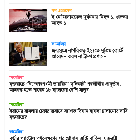
লস এঞ্জেলেস
ই-মোটরসাইকেল দুর্ঘটনায় নিহত ১, গুরুতর
আহত ১
আমেরিকা
জন্মসূত্রে নাগরিকত্ব ইস্যুতে সুপ্রিম কোর্টে
আবেদন করল না ট্রাম্প প্রশাসন
আমেরিকা
যুক্তরাষ্ট্রে ‘বিস্ফোরণধর্মী ডায়রিয়া’ সৃষ্টিকারী পরজীবীর প্রাদুর্ভাব,
আক্রান্ত হতে পারেন ১৮ হাজারের বেশি মানুষ
আমেরিকা
ইরানের হামলার চেষ্টার জবাবে ব্যাপক বিমান হামলা চালানোর দাবি
যুক্তরাষ্ট্রের
আমেরিকা
বর্ডার প্যাট্রোল পর্যবেক্ষণের পর গ্লোবাল এন্ট্রি বাতিল, যুক্তরাষ্ট্র