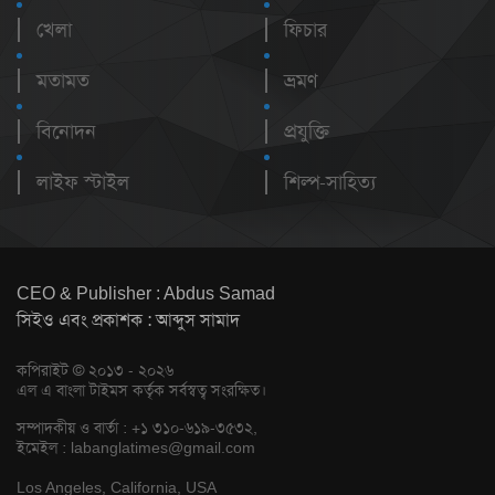
খেলা
ফিচার
মতামত
ভ্রমণ
বিনোদন
প্রযুক্তি
লাইফ স্টাইল
শিল্প-সাহিত্য
CEO & Publisher : Abdus Samad
সিইও এবং প্রকাশক : আব্দুস সামাদ
কপিরাইট © ২০১৩ - ২০২৬
এল এ বাংলা টাইমস কর্তৃক সর্বস্বত্ব সংরক্ষিত।
সম্পাদকীয় ও বার্তা : +১ ৩১০-৬১৯-৩৫৩২,
ইমেইল :
labanglatimes@gmail.com
Los Angeles, California, USA