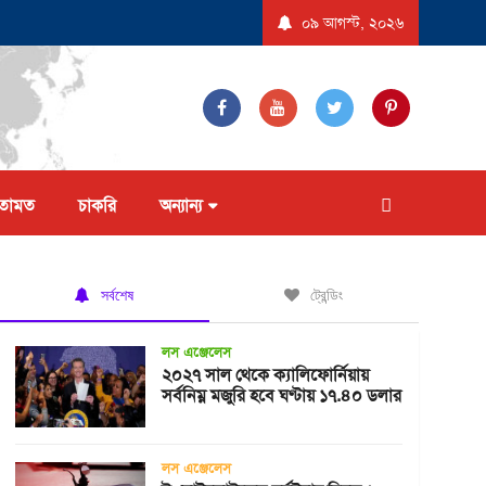
দন করল না ট্রাম্প প্রশাসন
যুক্তরাষ্ট্রে ‘বিস্ফোরণধর্মী ডায়রিয়া’ সৃষ্টিকারী পরজীবীর প
০৯ আগস্ট, ২০২৬
তামত
চাকরি
অন্যান্য
সর্বশেষ
ট্রেন্ডিং
লস এঞ্জেলেস
২০২৭ সাল থেকে ক্যালিফোর্নিয়ায়
সর্বনিম্ন মজুরি হবে ঘণ্টায় ১৭.৪০ ডলার
লস এঞ্জেলেস