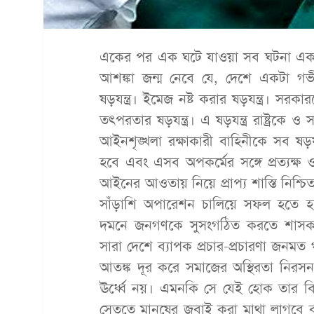
একের পর এক ঘটে যাওয়া সব ঘটনা একটি 
আশঙ্কা জন্ম নেবে যে, দেশে একটা গভীর ষড়
ষড়যন্ত্র। ইমেজ নষ্ট করার ষড়যন্ত্র। সরক
তৎপরতার ষড়যন্ত্র। এ ষড়যন্ত্র রাষ্ট্র
আইনশৃঙ্খলা রক্ষাকারী বাহিনীকে সব ষড়য
হবে এবং এসব অপকর্মের সঙ্গে প্রত্যক
আইনের আওতায় নিয়ে প্রাপ্য শাস্তি নিশ্চ
সাঁড়াশি অপারেশন চালিয়ে সফল হতে হ
দমনে জনগণকে সুসংগঠিত করতে শাসক
সারা দেশে ব্যাপক প্রচার-প্রচারণা জনম
আতঙ্ক দূর করে সমাজের অস্থিরতা নি
ঊর্ধ্বে নয়। এমনকি সে যেই হোক তার বিরুদ্
সেতুতে মানুষের জবাই করা মাথা লাগবে 