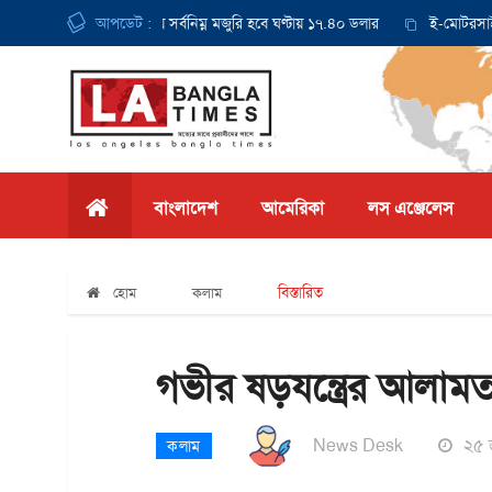
থেকে ক্যালিফোর্নিয়ায় সর্বনিম্ন মজুরি হবে ঘণ্টায় ১৭.৪০ ডলার
আপডেট :
ই-মোটরসাইকেল দু
বাংলাদেশ
আমেরিকা
লস এঞ্জেলেস
বিস্তারিত
হোম
কলাম
গভীর ষড়যন্ত্রের আলাম
News Desk
২৫ 
কলাম