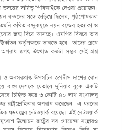
দন্তের দায়িত্ব পিবিআইকে দেওয়া প্রয়োজন।
য়ন বন্ডদের সঙ্গে জড়িয়ে ছিলেন, পৃষ্ঠপোষকতা
ি কথিত বন্দুকযুদ্ধে নয়ন বন্ডের হত্যাকা ও
রহস্যের জন্ম দিয়ে আসছে। এমপির বিষয়ে তার
র্ধ্বতন কর্তৃপক্ষকে ভাবতে হবে। তাদের রেখে
ও অপরাধ জগৎ উৎখাত কতটা সম্ভব সেই প্রশ্ন
্রী ও অবসরপ্রাপ্ত উপসচিব জগদীস দাশের বোন
ে গিয়ে বাংলাদেশকে যেভাবে দুনিয়ার বুকে একটি
 হিসেবে চিহ্নিত করে ৩ কোটি ৪০ লাখ সংখ্যালঘু
্জ রাষ্ট্রদ্রোহিতার অপরাধ করেছেন। এ ধরনের
িক ষড়যন্ত্রের নেটওয়ার্ক রয়েছে। এই নেটওয়ার্ক
োশ উন্মোচন রাষ্ট্রের সব গোয়েন্দা সংস্থারও
ণ মানুষ হিসেবে বিবেচনায় নিলেও তিনি যা