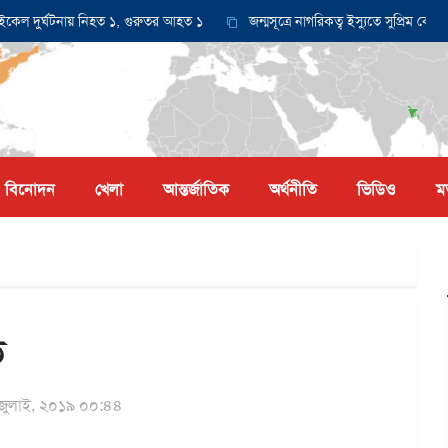
র্ঘটনায় নিহত ১, গুরুতর আহত ১
জন্মসূত্রে নাগরিকত্ব ইস্যুতে সুপ্রিম কোর্টে আবে
বিনোদন
খেলা
আন্তর্জাতিক
অর্থনীতি
ভিডিও
ম
ত
জুলাই, ২০১৯ ০০:৪৪