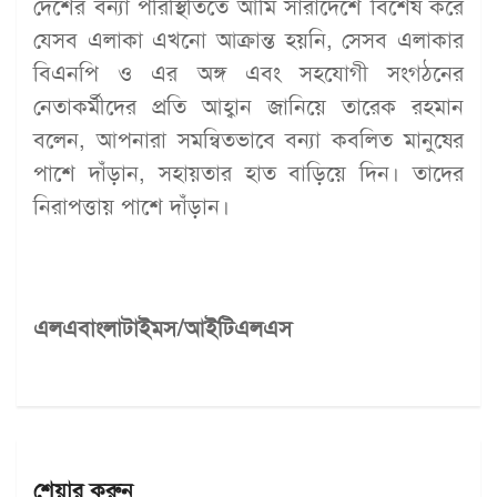
দেশের বন্যা পরিস্থিতিতে আমি সারাদেশে বিশেষ করে
যেসব এলাকা এখনো আক্রান্ত হয়নি, সেসব এলাকার
বিএনপি ও এর অঙ্গ এবং সহযোগী সংগঠনের
নেতাকর্মীদের প্রতি আহ্বান জানিয়ে তারেক রহমান
বলেন, আপনারা সমন্বিতভাবে বন্যা কবলিত মানুষের
পাশে দাঁড়ান, সহায়তার হাত বাড়িয়ে দিন। তাদের
নিরাপত্তায় পাশে দাঁড়ান।
এলএবাংলাটাইমস/আইটিএলএস
শেয়ার করুন