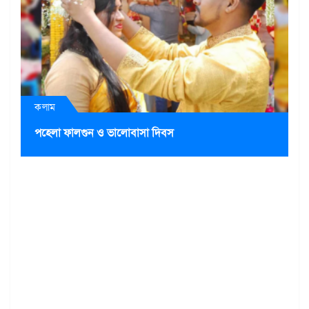
কলাম
পহেলা ফালগুন ও ভালোবাসা দিবস