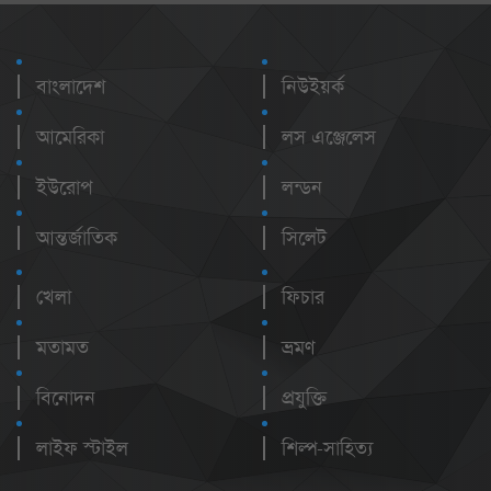
বাংলাদেশ
নিউইয়র্ক
আমেরিকা
লস এঞ্জেলেস
ইউরোপ
লন্ডন
আন্তর্জাতিক
সিলেট
খেলা
ফিচার
মতামত
ভ্রমণ
বিনোদন
প্রযুক্তি
লাইফ স্টাইল
শিল্প-সাহিত্য