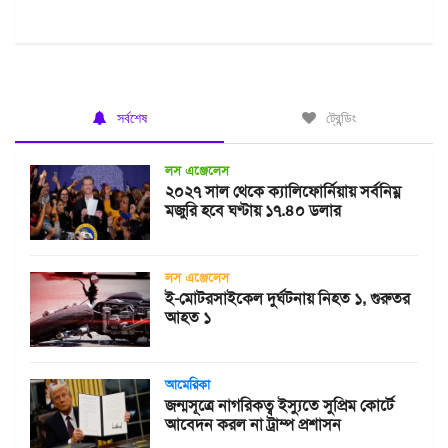
সর্বশেষ
ট্রেন্ডিং
লস এঞ্জেলেস
২০২৭ সাল থেকে ক্যালিফোর্নিয়ায় সর্বনিম্ন
মজুরি হবে ঘণ্টায় ১৭.৪০ ডলার
লস এঞ্জেলেস
ই-মোটরসাইকেল দুর্ঘটনায় নিহত ১, গুরুতর
আহত ১
আমেরিকা
জন্মসূত্রে নাগরিকত্ব ইস্যুতে সুপ্রিম কোর্টে
আবেদন করল না ট্রাম্প প্রশাসন