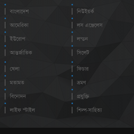
বাংলাদেশ
নিউইয়র্ক
আমেরিকা
লস এঞ্জেলেস
ইউরোপ
লন্ডন
আন্তর্জাতিক
সিলেট
খেলা
ফিচার
মতামত
ভ্রমণ
বিনোদন
প্রযুক্তি
লাইফ স্টাইল
শিল্প-সাহিত্য