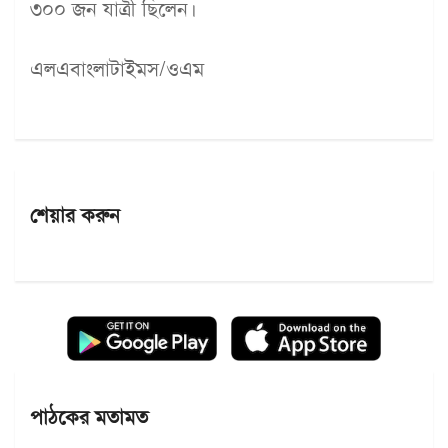
৩০০ জন যাত্রী ছিলেন।
এলএবাংলাটাইমস/ওএম
শেয়ার করুন
পাঠকের মতামত