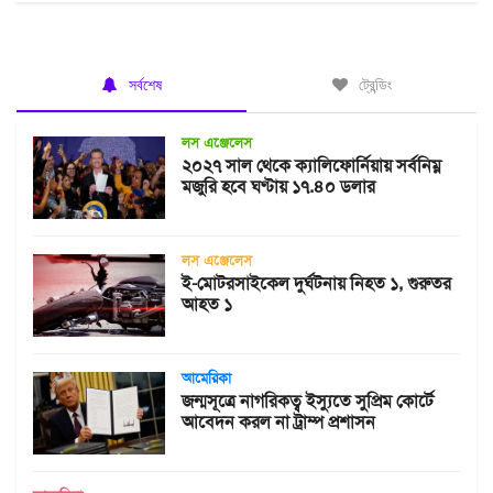
সর্বশেষ
ট্রেন্ডিং
লস এঞ্জেলেস
২০২৭ সাল থেকে ক্যালিফোর্নিয়ায় সর্বনিম্ন
মজুরি হবে ঘণ্টায় ১৭.৪০ ডলার
লস এঞ্জেলেস
ই-মোটরসাইকেল দুর্ঘটনায় নিহত ১, গুরুতর
আহত ১
আমেরিকা
জন্মসূত্রে নাগরিকত্ব ইস্যুতে সুপ্রিম কোর্টে
আবেদন করল না ট্রাম্প প্রশাসন