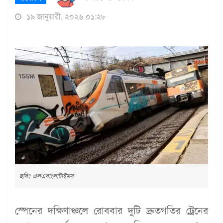
১৯ জানুয়ারী, ২০২৬ ০১:২৮
ছবিঃ এলএবাংলাটাইমস
স্পেনের দক্ষিণাঞ্চলে রোববার দুটি দ্রুতগতির ট্রেনের