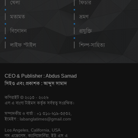
খেলা
ফিচার
মতামত
ভ্রমণ
বিনোদন
প্রযুক্তি
লাইফ স্টাইল
শিল্প-সাহিত্য
CEO & Publisher : Abdus Samad
সিইও এবং প্রকাশক : আব্দুস সামাদ
কপিরাইট © ২০১৩ - ২০২৬
এল এ বাংলা টাইমস কর্তৃক সর্বস্বত্ব সংরক্ষিত।
সম্পাদকীয় ও বার্তা : +১ ৩১০-৬১৯-৩৫৩২,
ইমেইল :
labanglatimes@gmail.com
Los Angeles, California, USA
লস এঞ্জেলেস, ক্যালিফোর্নিয়া, ইউ এস এ