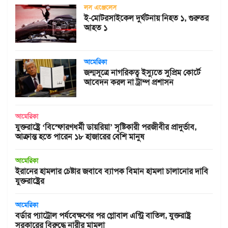
লস এঞ্জেলেস
ই-মোটরসাইকেল দুর্ঘটনায় নিহত ১, গুরুতর
আহত ১
আমেরিকা
জন্মসূত্রে নাগরিকত্ব ইস্যুতে সুপ্রিম কোর্টে
আবেদন করল না ট্রাম্প প্রশাসন
আমেরিকা
যুক্তরাষ্ট্রে ‘বিস্ফোরণধর্মী ডায়রিয়া’ সৃষ্টিকারী পরজীবীর প্রাদুর্ভাব,
আক্রান্ত হতে পারেন ১৮ হাজারের বেশি মানুষ
আমেরিকা
ইরানের হামলার চেষ্টার জবাবে ব্যাপক বিমান হামলা চালানোর দাবি
যুক্তরাষ্ট্রের
আমেরিকা
বর্ডার প্যাট্রোল পর্যবেক্ষণের পর গ্লোবাল এন্ট্রি বাতিল, যুক্তরাষ্ট্র
সরকারের বিরুদ্ধে নারীর মামলা