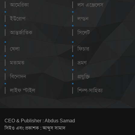
আমেরিকা
লস এঞ্জেলেস
ইউরোপ
লন্ডন
আন্তর্জাতিক
সিলেট
খেলা
ফিচার
মতামত
ভ্রমণ
বিনোদন
প্রযুক্তি
লাইফ স্টাইল
শিল্প-সাহিত্য
CEO & Publisher : Abdus Samad
সিইও এবং প্রকাশক : আব্দুস সামাদ