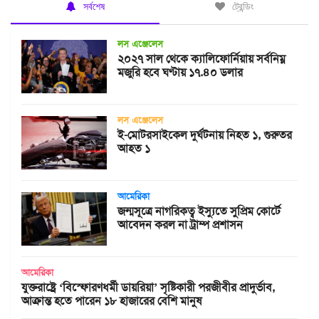
সর্বশেষ
ট্রেন্ডিং
লস এঞ্জেলেস
২০২৭ সাল থেকে ক্যালিফোর্নিয়ায় সর্বনিম্ন
মজুরি হবে ঘণ্টায় ১৭.৪০ ডলার
লস এঞ্জেলেস
ই-মোটরসাইকেল দুর্ঘটনায় নিহত ১, গুরুতর
আহত ১
আমেরিকা
জন্মসূত্রে নাগরিকত্ব ইস্যুতে সুপ্রিম কোর্টে
আবেদন করল না ট্রাম্প প্রশাসন
আমেরিকা
যুক্তরাষ্ট্রে ‘বিস্ফোরণধর্মী ডায়রিয়া’ সৃষ্টিকারী পরজীবীর প্রাদুর্ভাব,
আক্রান্ত হতে পারেন ১৮ হাজারের বেশি মানুষ