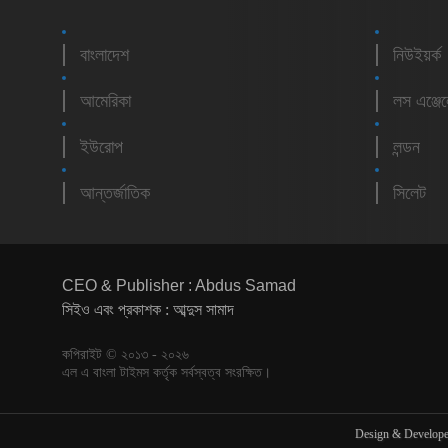
বাংলাদেশ
নিউইয়র্ক
আমেরিকা
লস এঞ্জে
ইউরোপ
লন্ডন
আন্তর্জাতিক
সিলেট
CEO & Publisher : Abdus Samad
সিইও এবং প্রকাশক : আব্দুস সামাদ
কপিরাইট © ২০১৩ - ২০২৬
এল এ বাংলা টাইমস কর্তৃক সর্বস্বত্ব সংরক্ষিত।
Design & Develop