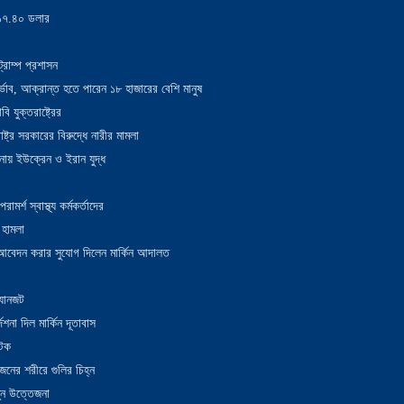
য় ১৭.৪০ ডলার
্রাম্প প্রশাসন
াদুর্ভাব, আক্রান্ত হতে পারেন ১৮ হাজারের বেশি মানুষ
 যুক্তরাষ্ট্রের
াষ্ট্র সরকারের বিরুদ্ধে নারীর মামলা
নায় ইউক্রেন ও ইরান যুদ্ধ
র্শ স্বাস্থ্য কর্মকর্তাদের
 হামলা
ন আবেদন করার সুযোগ দিলেন মার্কিন আদালত
 যানজট
েশনা দিল মার্কিন দূতাবাস
আটক
নের শরীরে গুলির চিহ্ন
তুন উত্তেজনা