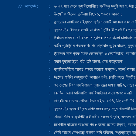
আপডেট :
২০২৭ সাল থেকে ক্যালিফোর্নিয়ায় সর্বনিম্ন মজুরি হবে ঘণ্টা
ই-মোটরসাইকেল দুর্ঘটনায় নিহত ১, গুরুতর আহত ১
জন্মসূত্রে নাগরিকত্ব ইস্যুতে সুপ্রিম কোর্টে আবেদন করল না ট
যুক্তরাষ্ট্রে ‘বিস্ফোরণধর্মী ডায়রিয়া’ সৃষ্টিকারী পরজীবীর প্র
ইরানের হামলার চেষ্টার জবাবে ব্যাপক বিমান হামলা চালানোর দাবি
বর্ডার প্যাট্রোল পর্যবেক্ষণের পর গ্লোবাল এন্ট্রি বাতিল, যুক্তর
ট্রাম্পের সঙ্গে পৃথক বৈঠক জেলেনস্কি ও নেতানিয়াহুর, আলোচ
ইরান-যুক্তরাষ্ট্রের পাল্টাপাল্টি হামলা, ফের উত্তেজনা
ক্যালিফোর্নিয়ায় আবার বাড়ছে করোনা সংক্রমণ, সতর্ক থাকার পরাম
টরন্টোর মার্কিন কনস্যুলেটে আবারও গুলি, চলতি বছরে দ্বিতীয়
৭৫ দেশের ভিসা স্থগিতাদেশ চ্যালেঞ্জের মামলা খারিজ, নতু
কোভিড ত্রাণ জালিয়াতি: এফবিআইয়ের জালে পলাতক নারী
সাশ্রয়ী আবাসনের খোঁজে রিভারসাইডে বসতি, নিত্যসঙ্গী দীর্ঘ
যুক্তরাষ্ট্রে ভ্রমণে দ্বৈত নাগরিকদের জন্য নতুন পাসপোর্ট নির্দ
সান্তা মনিকার অ্যাপার্টমেন্টে নারীর মরদেহ উদ্ধার, একজন 
মিশিগানে বাড়িতে আগুনের পর ৮ জনের মরদেহ উদ্ধার, কয়েকজ
সৌদি আরবে ক্ষেপণাস্ত্র হামলার দাবি হুথিদের, মধ্যপ্রাচ্যে ন