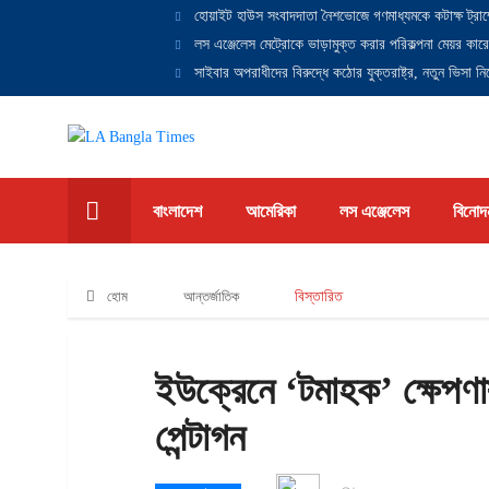
হোয়াইট হাউস সংবাদদাতা নৈশভোজে গণমাধ্যমকে কটাক্ষ ট্রাম
লস এঞ্জেলেস মেট্রোকে ভাড়ামুক্ত করার পরিকল্পনা মেয়র কারে
সাইবার অপরাধীদের বিরুদ্ধে কঠোর যুক্তরাষ্ট্র, নতুন ভিসা নিষ
বাংলাদেশ
আমেরিকা
লস এঞ্জেলেস
বিনোদ
হোম
আন্তর্জাতিক
বিস্তারিত
ইউক্রেনে ‘টমাহক’ ক্ষেপণা
পেন্টাগন