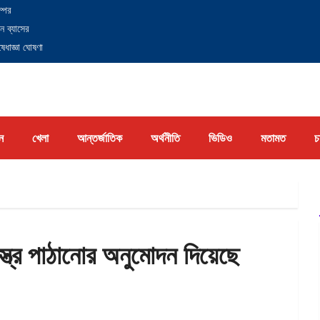
্পের
ন ব্যাসের
েধাজ্ঞা ঘোষণা
ন
খেলা
আন্তর্জাতিক
অর্থনীতি
ভিডিও
মতামত
চ
স্ত্র পাঠানোর অনুমোদন দিয়েছে