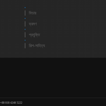
ফিচার
ভ্রমণ
প্রযুক্তি
শিল্প-সাহিত্য
m
 +88 018 4248 5222