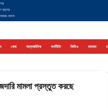
্পের
ন ব্যাসের
েধাজ্ঞা ঘোষণা
ন
খেলা
আন্তর্জাতিক
অর্থনীতি
ভিডিও
মতামত
চ
ৌজদারি মামলা প্রস্তুত করছে