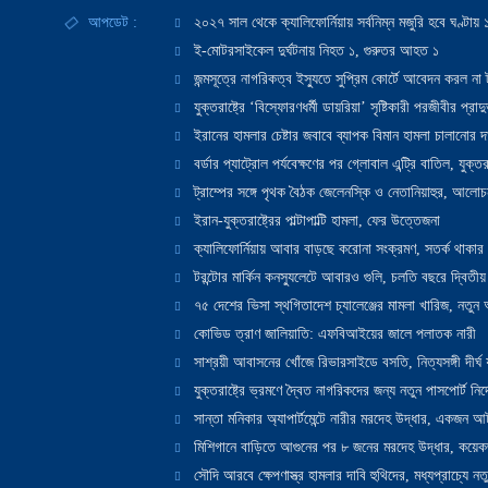
আপডেট :
২০২৭ সাল থেকে ক্যালিফোর্নিয়ায় সর্বনিম্ন মজুরি হবে ঘণ্টা
ই-মোটরসাইকেল দুর্ঘটনায় নিহত ১, গুরুতর আহত ১
জন্মসূত্রে নাগরিকত্ব ইস্যুতে সুপ্রিম কোর্টে আবেদন করল না ট
যুক্তরাষ্ট্রে ‘বিস্ফোরণধর্মী ডায়রিয়া’ সৃষ্টিকারী পরজীবীর প্র
ইরানের হামলার চেষ্টার জবাবে ব্যাপক বিমান হামলা চালানোর দাবি
বর্ডার প্যাট্রোল পর্যবেক্ষণের পর গ্লোবাল এন্ট্রি বাতিল, যুক্তর
ট্রাম্পের সঙ্গে পৃথক বৈঠক জেলেনস্কি ও নেতানিয়াহুর, আলোচ
ইরান-যুক্তরাষ্ট্রের পাল্টাপাল্টি হামলা, ফের উত্তেজনা
ক্যালিফোর্নিয়ায় আবার বাড়ছে করোনা সংক্রমণ, সতর্ক থাকার পরাম
টরন্টোর মার্কিন কনস্যুলেটে আবারও গুলি, চলতি বছরে দ্বিতীয়
৭৫ দেশের ভিসা স্থগিতাদেশ চ্যালেঞ্জের মামলা খারিজ, নতু
কোভিড ত্রাণ জালিয়াতি: এফবিআইয়ের জালে পলাতক নারী
সাশ্রয়ী আবাসনের খোঁজে রিভারসাইডে বসতি, নিত্যসঙ্গী দীর্ঘ
যুক্তরাষ্ট্রে ভ্রমণে দ্বৈত নাগরিকদের জন্য নতুন পাসপোর্ট নির্দ
সান্তা মনিকার অ্যাপার্টমেন্টে নারীর মরদেহ উদ্ধার, একজন 
মিশিগানে বাড়িতে আগুনের পর ৮ জনের মরদেহ উদ্ধার, কয়েকজ
সৌদি আরবে ক্ষেপণাস্ত্র হামলার দাবি হুথিদের, মধ্যপ্রাচ্যে ন