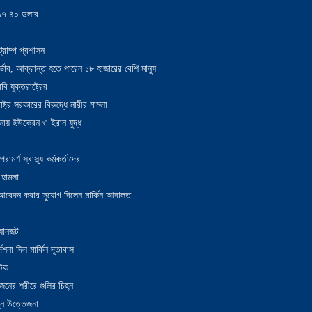
য় ১৭.৪০ ডলার
্রাম্প প্রশাসন
াদুর্ভাব, আক্রান্ত হতে পারেন ১৮ হাজারের বেশি মানুষ
 যুক্তরাষ্ট্রের
াষ্ট্র সরকারের বিরুদ্ধে নারীর মামলা
নায় ইউক্রেন ও ইরান যুদ্ধ
র্শ স্বাস্থ্য কর্মকর্তাদের
 হামলা
ন আবেদন করার সুযোগ দিলেন মার্কিন আদালত
 যানজট
েশনা দিল মার্কিন দূতাবাস
আটক
নের শরীরে গুলির চিহ্ন
তুন উত্তেজনা