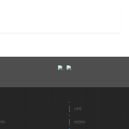
খেলা
লেস
মতামত