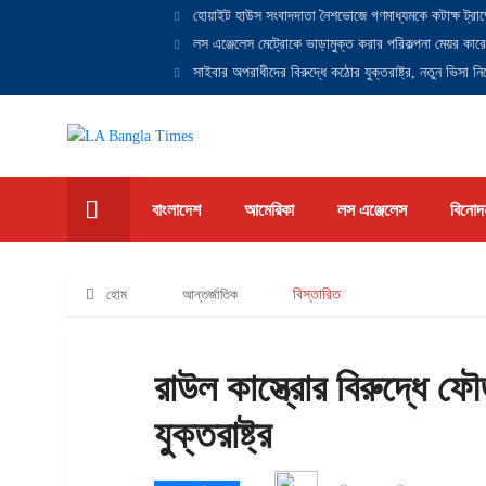
হোয়াইট হাউস সংবাদদাতা নৈশভোজে গণমাধ্যমকে কটাক্ষ ট্রাম
লস এঞ্জেলেস মেট্রোকে ভাড়ামুক্ত করার পরিকল্পনা মেয়র কারে
সাইবার অপরাধীদের বিরুদ্ধে কঠোর যুক্তরাষ্ট্র, নতুন ভিসা নিষ
বাংলাদেশ
আমেরিকা
লস এঞ্জেলেস
বিনোদ
হোম
আন্তর্জাতিক
বিস্তারিত
রাউল কাস্ত্রোর বিরুদ্ধে ফ
যুক্তরাষ্ট্র