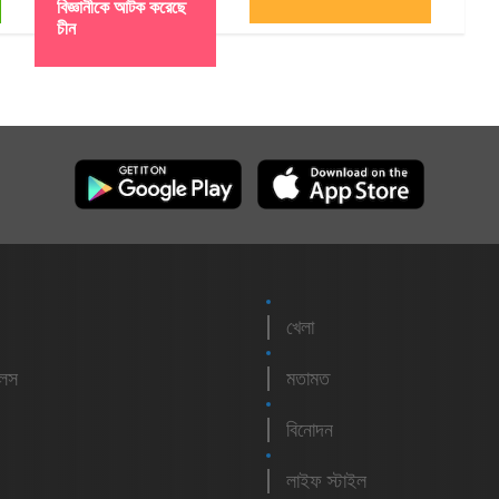
বিজ্ঞানীকে আটক করেছে
চীন
খেলা
লেস
মতামত
বিনোদন
লাইফ স্টাইল