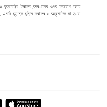
রও যুক্তরাষ্ট্র ইরানের বন্দরগুলোর ওপর অবরোধ বজায়
েন, একটি চূড়ান্ত চুক্তি স্বাক্ষর ও অনুমোদিত না হওয়া