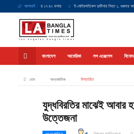
সর্বনিম্ন মজুরি হবে ঘণ্টায় ১৭.৪০ ডলার
আপডেট :
ই-মোটরসাইকেল দুর্ঘটনায় নিহত ১, গুরুতর আহত ১
বাংলাদেশ
আমেরিকা
লস এঞ্জেলেস
বিনোদ
হোম
আন্তর্জাতিক
বিস্তারিত
যুদ্ধবিরতির মাঝেই আবার হাম
উত্তেজনা
নিজস্ব প্রতিবেদক