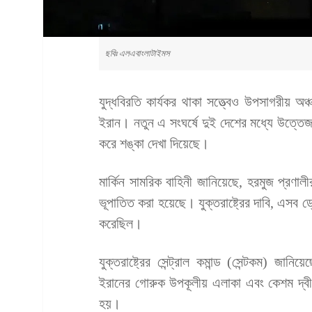
ছবিঃ এলএবাংলাটাইমস
যুদ্ধবিরতি কার্যকর থাকা সত্ত্বেও উপসাগরীয় অঞ্চ
ইরান। নতুন এ সংঘর্ষে দুই দেশের মধ্যে উত্তে
করে শঙ্কা দেখা দিয়েছে।
মার্কিন সামরিক বাহিনী জানিয়েছে, হরমুজ প্রণা
ভূপাতিত করা হয়েছে। যুক্তরাষ্ট্রের দাবি, এসব 
করেছিল।
যুক্তরাষ্ট্রের সেন্ট্রাল কমান্ড (সেন্টকম) জ
ইরানের গোরুক উপকূলীয় এলাকা এবং কেশম দ্বী
হয়।