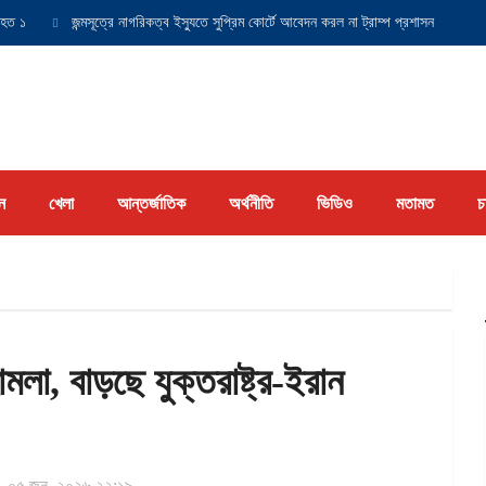
জন্মসূত্রে নাগরিকত্ব ইস্যুতে সুপ্রিম কোর্টে আবেদন করল না ট্রাম্প প্রশাসন
যুক্তরাষ
ন
খেলা
আন্তর্জাতিক
অর্থনীতি
ভিডিও
মতামত
চ
লা, বাড়ছে যুক্তরাষ্ট্র-ইরান
০৫ জুন, ২০২৬ ২২:১৯