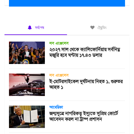
সর্বশেষ
ট্রেন্ডিং
লস এঞ্জেলেস
২০২৭ সাল থেকে ক্যালিফোর্নিয়ায় সর্বনিম্ন
মজুরি হবে ঘণ্টায় ১৭.৪০ ডলার
লস এঞ্জেলেস
ই-মোটরসাইকেল দুর্ঘটনায় নিহত ১, গুরুতর
আহত ১
আমেরিকা
জন্মসূত্রে নাগরিকত্ব ইস্যুতে সুপ্রিম কোর্টে
আবেদন করল না ট্রাম্প প্রশাসন