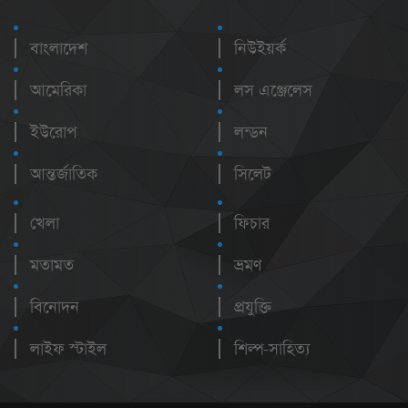
বাংলাদেশ
নিউইয়র্ক
আমেরিকা
লস এঞ্জেলেস
ইউরোপ
লন্ডন
আন্তর্জাতিক
সিলেট
খেলা
ফিচার
মতামত
ভ্রমণ
বিনোদন
প্রযুক্তি
লাইফ স্টাইল
শিল্প-সাহিত্য