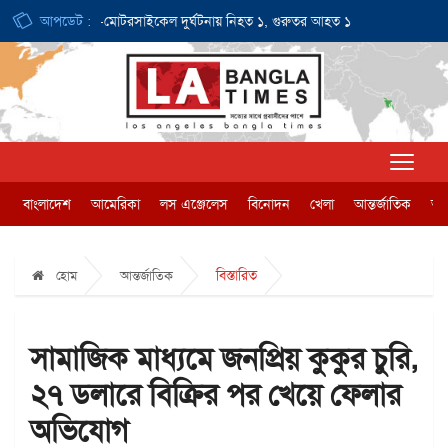
 ডলার
আপডেট :
ই-মোটরসাইকেল দুর্ঘটনায় নিহত ১, গুরুতর আহত ১
জন্মসূত্রে নাগ
বাংলাদেশ
আমেরিকা
লস এঞ্জেলেস
বিনোদন
খেলা
আন্তর্জাতিক
অর্
বিস্তারিত
হোম
আন্তর্জাতিক
সামাজিক মাধ্যমে জনপ্রিয় কুকুর চুরি,
২৭ ডলারে বিক্রির পর খেয়ে ফেলার
অভিযোগ