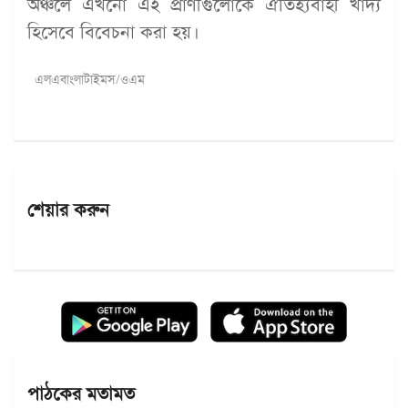
অঞ্চলে এখনো এই প্রাণীগুলোকে ঐতিহ্যবাহী খাদ্য
হিসেবে বিবেচনা করা হয়।
এলএবাংলাটাইমস/ওএম
শেয়ার করুন
পাঠকের মতামত