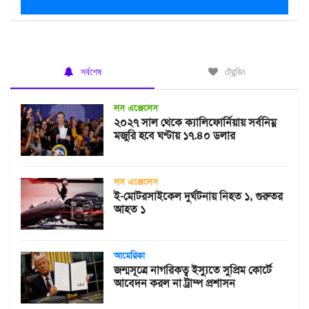
সর্বশেষ
ট্রেন্ডিং
লস এঞ্জেলেস
২০২৭ সাল থেকে ক্যালিফোর্নিয়ায় সর্বনিম্ন
মজুরি হবে ঘণ্টায় ১৭.৪০ ডলার
লস এঞ্জেলেস
ই-মোটরসাইকেল দুর্ঘটনায় নিহত ১, গুরুতর
আহত ১
আমেরিকা
জন্মসূত্রে নাগরিকত্ব ইস্যুতে সুপ্রিম কোর্টে
আবেদন করল না ট্রাম্প প্রশাসন