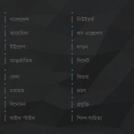
বাংলাদেশ
নিউইয়র্ক
আমেরিকা
লস এঞ্জেলেস
ইউরোপ
লন্ডন
আন্তর্জাতিক
সিলেট
খেলা
ফিচার
মতামত
ভ্রমণ
বিনোদন
প্রযুক্তি
লাইফ স্টাইল
শিল্প-সাহিত্য