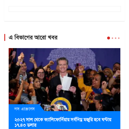
এ বিভাগের আরো খবর
লস এঞ্জেলেস
২০২৭ সাল থেকে ক্যালিফোর্নিয়ায় সর্বনিম্ন মজুরি হবে ঘণ্টায়
১৭.৪০ ডলার