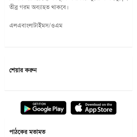
তীব্র গরম অব্যাহত থাকবে।
এলএবাংলাটাইমস/ওএম
শেয়ার করুন
পাঠকের মতামত