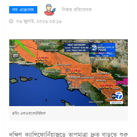
নিজস্ব প্রতিবেদক
লস এঞ্জেলেস
০৬ জুলাই, ২০২৬ ২৩:১৬
ছবিঃ এলএবাংলাটাইমস
দক্ষিণ ক্যালিফোর্নিয়াজুড়ে তাপমাত্রা দ্রুত বাড়তে শুরু