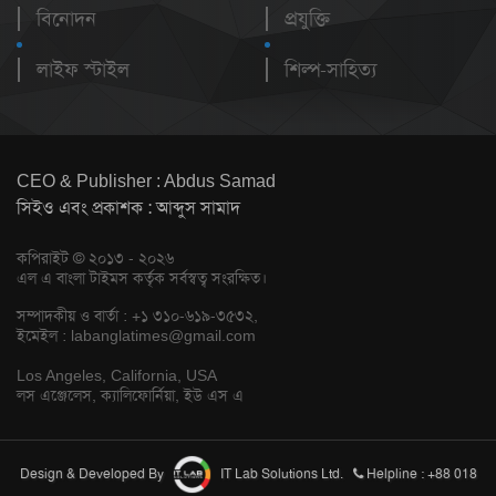
বিনোদন
প্রযুক্তি
লাইফ স্টাইল
শিল্প-সাহিত্য
CEO & Publisher : Abdus Samad
সিইও এবং প্রকাশক : আব্দুস সামাদ
কপিরাইট © ২০১৩ - ২০২৬
এল এ বাংলা টাইমস কর্তৃক সর্বস্বত্ব সংরক্ষিত।
সম্পাদকীয় ও বার্তা : +১ ৩১০-৬১৯-৩৫৩২,
ইমেইল :
labanglatimes@gmail.com
Los Angeles, California, USA
লস এঞ্জেলেস, ক্যালিফোর্নিয়া, ইউ এস এ
Design & Developed By
IT Lab Solutions Ltd.
Helpline : +88 018