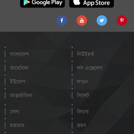
বাংলাদেশ
নিউইয়র্ক
আমেরিকা
লস এঞ্জেলেস
ইউরোপ
লন্ডন
আন্তর্জাতিক
সিলেট
খেলা
ফিচার
মতামত
ভ্রমণ