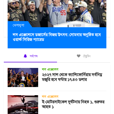
খেলাধুলা
লস এঞ্জেলেসে ডজার্সের বিজয় উৎসব: সোমবার অনুষ্ঠিত হবে
ওয়ার্ল্ড সিরিজ প্যারেড
সর্বশেষ
ট্রেন্ডিং
লস এঞ্জেলেস
২০২৭ সাল থেকে ক্যালিফোর্নিয়ায় সর্বনিম্ন
মজুরি হবে ঘণ্টায় ১৭.৪০ ডলার
লস এঞ্জেলেস
ই-মোটরসাইকেল দুর্ঘটনায় নিহত ১, গুরুতর
আহত ১