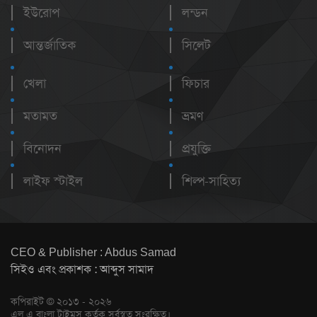
ইউরোপ
লন্ডন
আন্তর্জাতিক
সিলেট
খেলা
ফিচার
মতামত
ভ্রমণ
বিনোদন
প্রযুক্তি
লাইফ স্টাইল
শিল্প-সাহিত্য
CEO & Publisher : Abdus Samad
সিইও এবং প্রকাশক : আব্দুস সামাদ
কপিরাইট © ২০১৩ - ২০২৬
এল এ বাংলা টাইমস কর্তৃক সর্বস্বত্ব সংরক্ষিত।