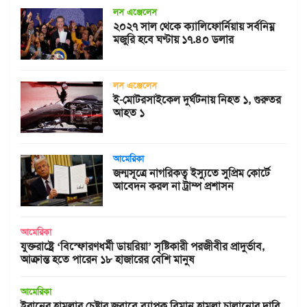
লস এঞ্জেলেস
২০২৭ সাল থেকে ক্যালিফোর্নিয়ায় সর্বনিম্ন
মজুরি হবে ঘণ্টায় ১৭.৪০ ডলার
লস এঞ্জেলেস
ই-মোটরসাইকেল দুর্ঘটনায় নিহত ১, গুরুতর
আহত ১
আমেরিকা
জন্মসূত্রে নাগরিকত্ব ইস্যুতে সুপ্রিম কোর্টে
আবেদন করল না ট্রাম্প প্রশাসন
আমেরিকা
যুক্তরাষ্ট্রে ‘বিস্ফোরণধর্মী ডায়রিয়া’ সৃষ্টিকারী পরজীবীর প্রাদুর্ভাব,
আক্রান্ত হতে পারেন ১৮ হাজারের বেশি মানুষ
আমেরিকা
ইরানের হামলার চেষ্টার জবাবে ব্যাপক বিমান হামলা চালানোর দাবি