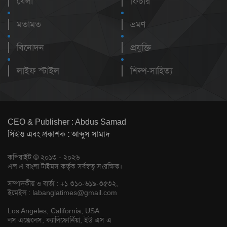
খেলা
ফিচার
মতামত
ভ্রমণ
বিনোদন
প্রযুক্তি
লাইফ স্টাইল
শিল্প-সাহিত্য
CEO & Publisher : Abdus Samad
সিইও এবং প্রকাশক : আব্দুস সামাদ
কপিরাইট © ২০১৩ - ২০২৬
এল এ বাংলা টাইমস কর্তৃক সর্বস্বত্ব সংরক্ষিত।
সম্পাদকীয় ও বার্তা : +১ ৩১০-৬১৯-৩৫৩২,
ইমেইল :
labanglatimes@gmail.com
Los Angeles, California, USA
লস এঞ্জেলেস, ক্যালিফোর্নিয়া, ইউ এস এ