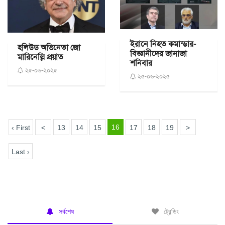
ইরানে নিহত কমান্ডার-
হলিউড অভিনেতা জো
বিজ্ঞানীদের জানাজা
মারিনেল্লি প্রয়াত
শনিবার
২৫-০৬-২০২৫
২৫-০৬-২০২৫
16
‹ First
<
13
14
15
17
18
19
>
Last ›
সর্বশেষ
ট্রেন্ডিং