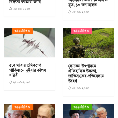
বিরুদ্ধে ফতোয়া জারি
মৃত, ১০ জন আহত
২৯-০৬-২০২৫
২৮-০৬-২০২৫
আন্তর্জাতিক
আন্তর্জাতিক
৫.২ মাত্রার ভূমিকম্পে
কোকেন উৎপাদনে
পাকিস্তানে দুইবার কাঁপল
ঐতিহাসিক উচ্চতা,
ধরিত্রী
জাতিসংঘের প্রতিবেদনে
উদ্বেগ
২৮-০৬-২০২৫
২৮-০৬-২০২৫
আন্তর্জাতিক
আন্তর্জাতিক