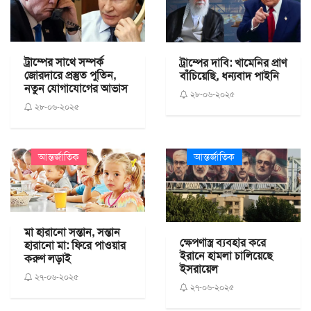
ট্রাম্পের সাথে সম্পর্ক
ট্রাম্পের দাবি: খামেনির প্রাণ
জোরদারে প্রস্তুত পুতিন,
বাঁচিয়েছি, ধন্যবাদ পাইনি
নতুন যোগাযোগের আভাস
২৮-০৬-২০২৫
২৮-০৬-২০২৫
আন্তর্জাতিক
আন্তর্জাতিক
মা হারানো সন্তান, সন্তান
ক্ষেপণাস্ত্র ব্যবহার করে
হারানো মা: ফিরে পাওয়ার
ইরানে হামলা চালিয়েছে
করুণ লড়াই
ইসরায়েল
২৭-০৬-২০২৫
২৭-০৬-২০২৫