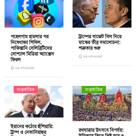
পহেলগাম হামলার পর
ট্রাম্পের বাজেট বিল নিয়ে
নিষেধাজ্ঞা শিথিল,
মাস্কের তীব্র সমালোচনা:
পাকিস্তানি সেলিব্রিটিদের
শত্রুতার শুরু
সোশ্যাল মিডিয়া অ্যাক্সেস
০২-০৭-২০২৫
ফিরল
০২-০৭-২০২৫
আন্তর্জাতিক
আন্তর্জাতিক
ইরানের কঠোর হুঁশিয়ারি:
রথযাত্রার উৎসবে বিপর্যয়:
ট্রাম্প ও নেতানিয়াহুর
উড়িষ্যায় ভিড়ে পিষ্ট হয়ে ৩