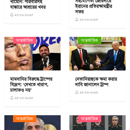
সহযোগিতা জোরদারে
খামেনি: পরিবারসহ
ইরানের প্রতিরক্ষামন্ত্রীর
বাঙ্কারে আশ্রয়ের খবর
সফর
২৬-০৬-২০২৫
২৬-০৬-২০২৫
আন্তর্জাতিক
আন্তর্জাতিক
মামদানির বিরুদ্ধে ট্রাম্পের
নেতানিয়াহুকে ক্ষমা করার
বিদ্রূপ: ‘দেখতে খারাপ,
দাবি জানালেন ট্রাম্প
চালাকও নয়’
২৫-০৬-২০২৫
২৫-০৬-২০২৫
আন্তর্জাতিক
আন্তর্জাতিক