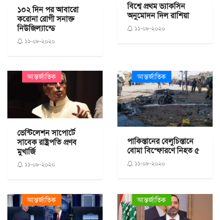
বিশ্বে প্রথম ভ্যাকসিন
১০২ দিন পর আবারো
অনুমোদন দিল রাশিয়া
করোনা রোগী সনাক্ত
নিউজিল্যান্ডে
১১-০৮-২০২০
১১-০৮-২০২০
আন্তর্জাতিক
আন্তর্জাতিক
ভেন্টিলেশন সাপোর্টে
পাকিস্তানের বেলুচিস্তানে
সাবেক রাষ্ট্রপতি প্রণব
বোমা বিস্ফোরণে নিহত ৫
মুখার্জি
১১-০৮-২০২০
১১-০৮-২০২০
আন্তর্জাতিক
আন্তর্জাতিক