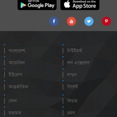
বাংলাদেশ
নিউইয়র্ক
আমেরিকা
লস এঞ্জেলেস
ইউরোপ
লন্ডন
আন্তর্জাতিক
সিলেট
খেলা
ফিচার
মতামত
ভ্রমণ