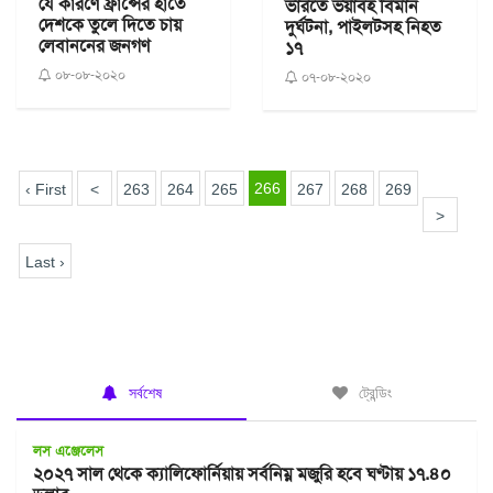
যে কারণে ফ্রান্সের হাতে
ভারতে ভয়াবহ বিমান
দেশকে তুলে দিতে চায়
দুর্ঘটনা, পাইলটসহ নিহত
লেবাননের জনগণ
১৭
০৮-০৮-২০২০
০৭-০৮-২০২০
266
‹ First
<
263
264
265
267
268
269
>
Last ›
সর্বশেষ
ট্রেন্ডিং
লস এঞ্জেলেস
২০২৭ সাল থেকে ক্যালিফোর্নিয়ায় সর্বনিম্ন মজুরি হবে ঘণ্টায় ১৭.৪০