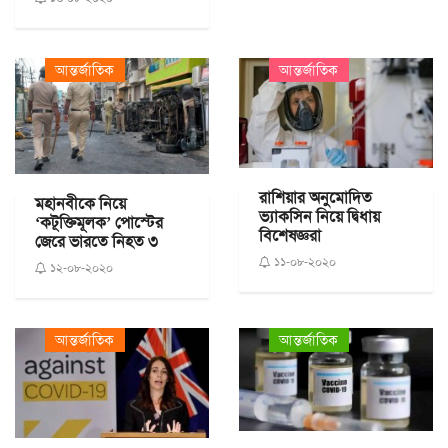
আন্তর্জাতিক
আন্তর্জাতিক
রাশিয়ার অনুমোদিত
মহানবীকে নিয়ে
ভ্যাকসিন নিয়ে দ্বিধায়
‘কটূক্তিমূলক’ পোস্টের
বিশেষজ্ঞরা
জেরে ভারতে নিহত ৩
১১-০৮-২০২০
১২-০৮-২০২০
আন্তর্জাতিক
আন্তর্জাতিক