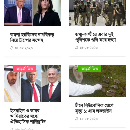
জম্মু-কাশ্মীরে এবার দুই
কমলা হ্যারিসের নাগরিকত্ব
পুলিশকে গুলি করে হত্যা
নিয়ে ট্রাম্পের সন্দেহ
১৪-০৮-২০২০
১৪-০৮-২০২০
আন্তর্জাতিক
আন্তর্জাতিক
চীনে বিউবোনিক প্লেগে
ইসরাইল ও আরব
মৃত্যু ১: গ্রাম লকডাউন
আমিরাতের মধ্যে
১২-০৮-২০২০
ঐতিহাসিক শান্তিচুক্তি
১৩-০৮-২০২০