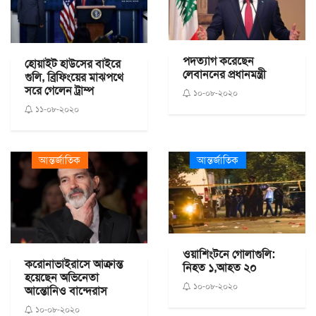
পদত্যাগ করেছেন
হোয়াইট হাউসের বাইরে
লেবাননের প্রধানমন্ত্রী
গুলি, ব্রিফিংয়ের মাঝপথে
সরে গেলেন ট্রাম্প
১০-০৮-২০২০
১১-০৮-২০২০
আন্তর্জাতিক
আন্তর্জাতিক
ওয়াশিংটনে গোলাগুলি:
করোনাভাইরাসে আক্রান্ত
নিহত ১,আহত ২০
হয়েছেন অভিনেতা
১০-০৮-২০২০
আন্তোনিও বান্দেরাস
১০-০৮-২০২০