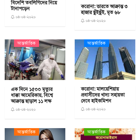
বিদেশি তবলিগিদের নিয়ে
করোনা: ভারতে আক্রান্ত ৩
টানাপড়েন
হাজার ছুঁইছুঁই, মৃত ৬৮
০৪-০৪-২০২০
০৪-০৪-২০২০
আন্তর্জাতিক
আন্তর্জাতিক
করোনা: মালয়েশিয়ায়
এক দিনে ১৫০০ মৃত্যুর
প্রবাসীদের খাদ্য সহায়তা
ধাক্কা আমেরিকায়, বিশ্বে
দেবে হাইকমিশন
আক্রান্ত ছাড়াল ১১ লক্ষ
০৪-০৪-২০২০
০৪-০৪-২০২০
আন্তর্জাতিক
আন্তর্জাতিক