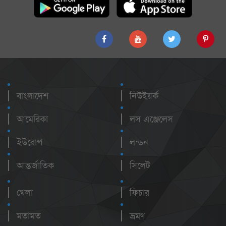
বাংলাদেশ
নিউইয়র্ক
আমেরিকা
লস এঞ্জেলেস
ইউরোপ
লন্ডন
আন্তর্জাতিক
সিলেট
খেলা
ফিচার
মতামত
ভ্রমণ