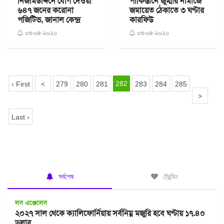
নিজামউদ্দিনে যোগ দেওয়া
পাকিস্তানে জুম্মার নামাজে
৬৪৭ জনের করোনা
জমায়েত ঠেকাতে ৩ ঘণ্টার
পজিটিভ, জানাল কেন্দ্র
কারফিউ
০৩-০৪-২০২০
০৩-০৪-২০২০
282
‹ First
<
279
280
281
283
284
285
>
Last ›
সর্বশেষ
ট্রেন্ডিং
লস এঞ্জেলেস
২০২৭ সাল থেকে ক্যালিফোর্নিয়ায় সর্বনিম্ন মজুরি হবে ঘণ্টায় ১৭.৪০
ডলার