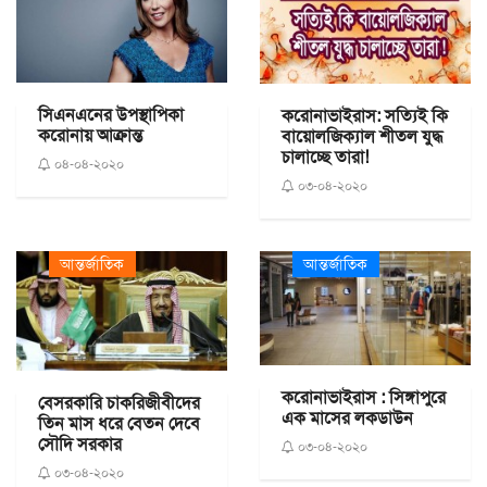
সিএনএনের উপস্থাপিকা
করোনাভাইরাস: সত্যিই কি
করোনায় আক্রান্ত
বায়োলজিক্যাল শীতল যুদ্ধ
চালাচ্ছে তারা!
০৪-০৪-২০২০
০৩-০৪-২০২০
আন্তর্জাতিক
আন্তর্জাতিক
করোনাভাইরাস : সিঙ্গাপুরে
বেসরকারি চাকরিজীবীদের
এক মাসের লকডাউন
তিন মাস ধরে বেতন দেবে
সৌদি সরকার
০৩-০৪-২০২০
০৩-০৪-২০২০