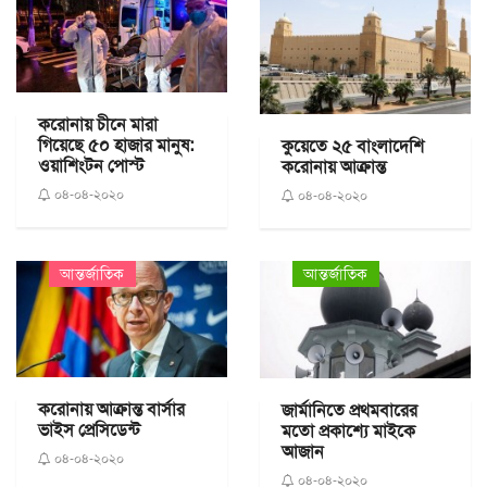
করোনায় চীনে মারা
গিয়েছে ৫০ হাজার মানুষ:
কুয়েতে ২৫ বাংলাদেশি
ওয়াশিংটন পোস্ট
করোনায় আক্রান্ত
০৪-০৪-২০২০
০৪-০৪-২০২০
আন্তর্জাতিক
আন্তর্জাতিক
করোনায় আক্রান্ত বার্সার
জার্মানিতে প্রথমবারের
ভাইস প্রেসিডেন্ট
মতো প্রকাশ্যে মাইকে
আজান
০৪-০৪-২০২০
০৪-০৪-২০২০