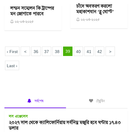
চাঁদে অবতরণ করলো
লন্ডন সম্মেলন কি ট্রাম্পের
মহাকাশযান ‘ব্লু ঘোস্ট’
মন জোগাতে পারবে
০২-০৩-২০২৫
০২-০৩-২০২৫
39
‹ First
<
36
37
38
40
41
42
>
Last ›
সর্বশেষ
ট্রেন্ডিং
লস এঞ্জেলেস
২০২৭ সাল থেকে ক্যালিফোর্নিয়ায় সর্বনিম্ন মজুরি হবে ঘণ্টায় ১৭.৪০
ডলার