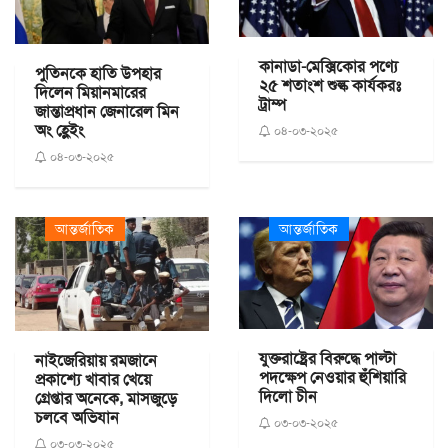
কানাডা-মেক্সিকোর পণ্যে
পুতিনকে হাতি উপহার
২৫ শতাংশ শুল্ক কার্যকরঃ
দিলেন মিয়ানমারের
ট্রাম্প
জান্তাপ্রধান জেনারেল মিন
অং হ্লেইং
০৪-০৩-২০২৫
০৪-০৩-২০২৫
আন্তর্জাতিক
আন্তর্জাতিক
যুক্তরাষ্ট্রের বিরুদ্ধে পাল্টা
নাইজেরিয়ায় রমজানে
পদক্ষেপ নেওয়ার হুঁশিয়ারি
প্রকাশ্যে খাবার খেয়ে
দিলো চীন
গ্রেপ্তার অনেকে, মাসজুড়ে
চলবে অভিযান
০৩-০৩-২০২৫
০৩-০৩-২০২৫