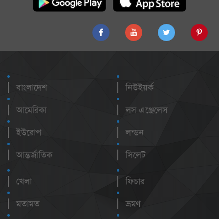
বাংলাদেশ
নিউইয়র্ক
আমেরিকা
লস এঞ্জেলেস
ইউরোপ
লন্ডন
আন্তর্জাতিক
সিলেট
খেলা
ফিচার
মতামত
ভ্রমণ