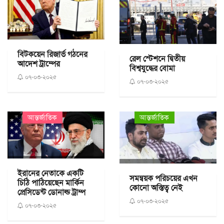
বিটকয়েন রিজার্ভ গঠনের
রেল স্টেশনে দ্বিতীয়
আদেশ ট্রাম্পের
বিশ্বযুদ্ধের বোমা
০৭-০৩-২০২৫
০৭-০৩-২০২৫
আন্তর্জাতিক
আন্তর্জাতিক
ইরানের নেতাকে একটি
সমন্বয়ক পরিচয়ের এখন
চিঠি পাঠিয়েছেন মার্কিন
কোনো অস্তিত্ব নেই
প্রেসিডেন্ট ডোনাল্ড ট্রাম্প
০৭-০৩-২০২৫
০৭-০৩-২০২৫