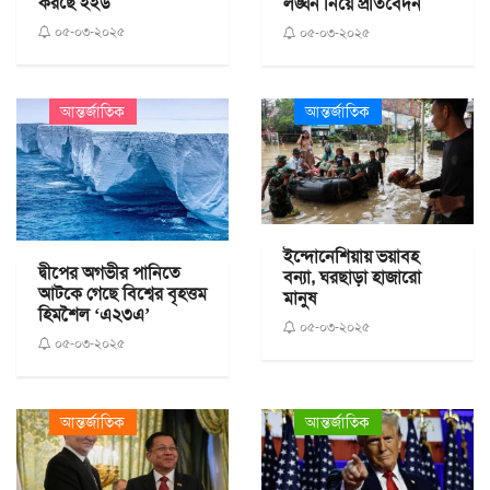
করছে ইইউ
লঙ্ঘন নিয়ে প্রতিবেদন
০৫-০৩-২০২৫
০৫-০৩-২০২৫
আন্তর্জাতিক
আন্তর্জাতিক
ইন্দোনেশিয়ায় ভয়াবহ
দ্বীপের অগভীর পানিতে
বন্যা, ঘরছাড়া হাজারো
আটকে গেছে বিশ্বের বৃহত্তম
মানুষ
হিমশৈল ‘এ২৩এ’
০৫-০৩-২০২৫
০৫-০৩-২০২৫
আন্তর্জাতিক
আন্তর্জাতিক