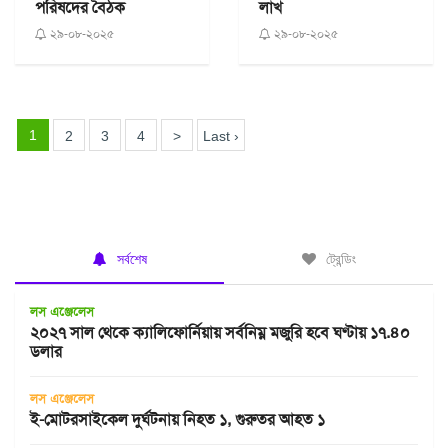
পরিষদের বৈঠক
লাখ
২৯-০৮-২০২৫
২৯-০৮-২০২৫
1
2
3
4
>
Last ›
সর্বশেষ
ট্রেন্ডিং
লস এঞ্জেলেস
২০২৭ সাল থেকে ক্যালিফোর্নিয়ায় সর্বনিম্ন মজুরি হবে ঘণ্টায় ১৭.৪০
ডলার
লস এঞ্জেলেস
ই-মোটরসাইকেল দুর্ঘটনায় নিহত ১, গুরুতর আহত ১