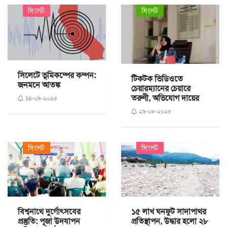
সিলেট
সিলেট
সিলেটে ভূমিকম্পের কম্পন:
টিকটক ভিডিওতে
জনমনে আতঙ্ক
চেয়ারম্যানের চেয়ারে
তরুণী, অভিযোগ দায়ের
১৪-০৯-২০২৫
২৯-০৮-২০২৫
সিলেট
সিলেট
বিশ্বনাথে দুর্গোৎসবের
১৫ লাখ ঘনফুট সাদাপাথর
প্রস্তুতি: পূজা উদযাপন
প্রতিস্থাপন, উদ্ধার হলো ২৮