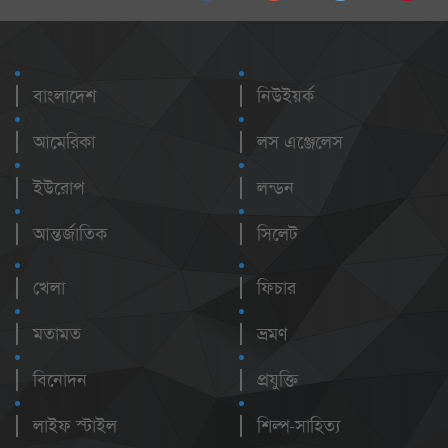
বাংলাদেশ
নিউইয়র্ক
আমেরিকা
লস এঞ্জেলেস
ইউরোপ
লন্ডন
আন্তর্জাতিক
সিলেট
খেলা
ফিচার
মতামত
ভ্রমণ
বিনোদন
প্রযুক্তি
লাইফ স্টাইল
শিল্প-সাহিত্য