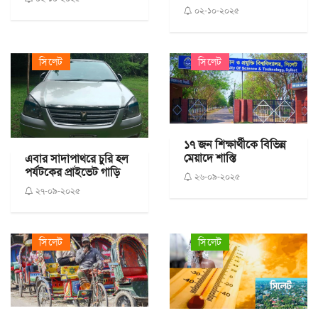
০২-১০-২০২৫
সিলেট
সিলেট
১৭ জন শিক্ষার্থীকে বিভিন্ন
মেয়াদে শাস্তি
এবার সাদাপাথরে চুরি হল
পর্যটকের প্রাইভেট গাড়ি
২৬-০৯-২০২৫
২৭-০৯-২০২৫
সিলেট
সিলেট