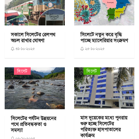
সকালে সিলেটের রেলপথ
সিলেটে নতুন করে বৃদ্ধি
অচল রাখার ঘোষণা
পাচ্ছে ম্যালেরিয়ার সংক্রমণ
৩১-১০-২০২৫
২৫-১০-২০২৫
সিলেট
সিলেট
মাস দুয়েকের মধ্যে পুনরায়
সিলেটের পর্যটন উন্নয়নের
শুরু হচ্ছে সিলেটের
পথে প্রতিবন্ধকতা ও
পরিত্যক্ত হাসপাতালের
সমস্যা
কার্যক্রম
০২-১০-২০২৫