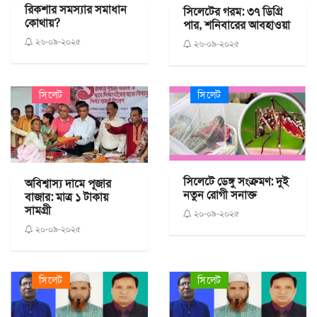
রিকশার সমস্যার সমাধান
সিলেটের গরম: ৩৭ ডিগ্রি
কোথায়?
পার, শনিবারের আবহাওয়া
২৬-০৯-২০২৫
২৬-০৯-২০২৫
সিলেট
সিলেট
সিলেটে ডেঙ্গু সংক্রমণ: দুই
অবিশ্বাস্য দামে পূজার
নতুন রোগী সনাক্ত
বাজার: মাত্র ১ টাকায়
সামগ্রী
২০-০৯-২০২৫
২০-০৯-২০২৫
সিলেট
সিলেট